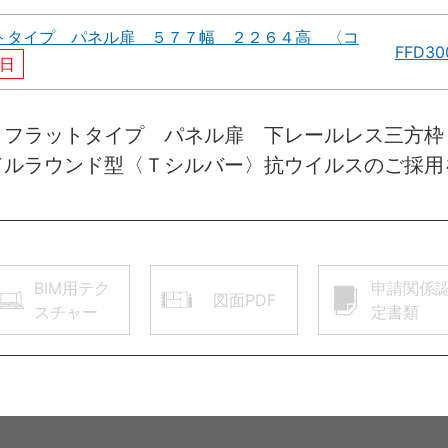
トタイプ パネル扉 ５７７幅 ２２６４高 〈コ
FFD30
日
 フラットタイプ パネル扉 下レールレス三方
ドルラウンド型〈Ｔシルバー〉抗ウイルスのご採用
BIM用テク
申請関係
図面PDF
スチャー
定書類