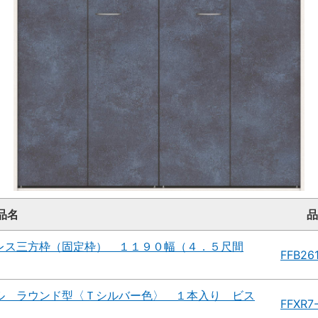
品名
品
レス三方枠（固定枠） １１９０幅（４．５尺間
FFB26
ル ラウンド型〈Ｔシルバー色〉 １本入り ビス
FFXR7