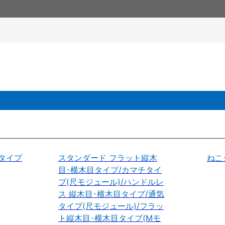
タイプ
スタンダード フラット縦木
ねこ
目･横木目タイプ/カマチタイ
プ(尺モジュール)/ハンドルレ
ス 縦木目･横木目タイプ/通気
タイプ(尺モジュール)/フラッ
ト縦木目･横木目タイプ(Mモ