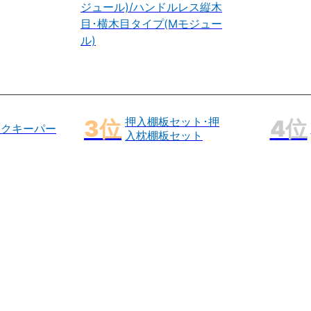
ジュール)/ハンドルレス縦木
目･横木目タイプ(Mモジュー
ル)
押入棚板セット･押
ックキーパー
入枕棚板セット