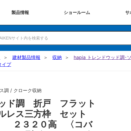
製品
情報
ショー
ルーム
サ
N
建材製品情報
収納
hapia トレンドウッド調
タイプ
ス調 / クローク収納
ッド調 折戸 フラット
ールレス三方枠 セット
） ２３２０高 〈コバ