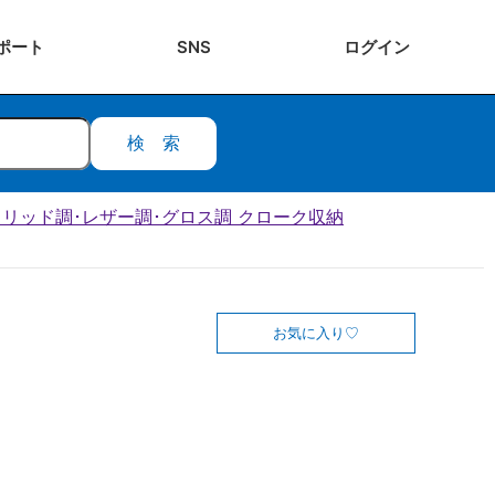
ポート
SNS
ログ
イン
検索
･ソリッド調･レザー調･グロス調 クローク収納
お気に入り