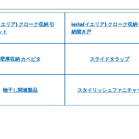
a(イエリア) クローク収納 引
ieria(イエリア) クローク収納
ット
納開き戸
壁厚収納 カベピタ
スライドタラップ
物干し関連製品
スタイリッシュファニチャ