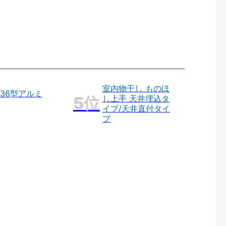
室内物干し ものほ
36型アルミ
し上手 天井埋込タ
イプ/天井直付タイ
プ