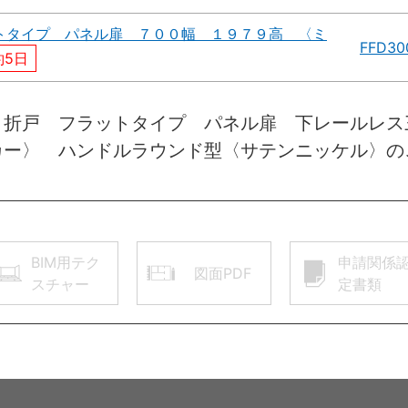
トタイプ パネル扉 ７００幅 １９７９高 〈ミ
FFD30
5日
 折戸 フラットタイプ パネル扉 下レールレス
カー〉 ハンドルラウンド型〈サテンニッケル〉の
BIM用テク
申請関係
図面PDF
スチャー
定書類