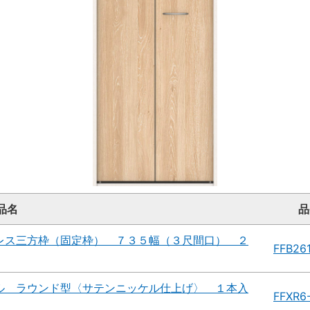
品名
品
レス三方枠（固定枠） ７３５幅（３尺間口） ２
FFB26
ル ラウンド型〈サテンニッケル仕上げ〉 １本入
FFXR6