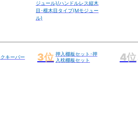
ジュール)/ハンドルレス縦木
目･横木目タイプ(Mモジュー
ル)
押入棚板セット･押
ックキーパー
入枕棚板セット