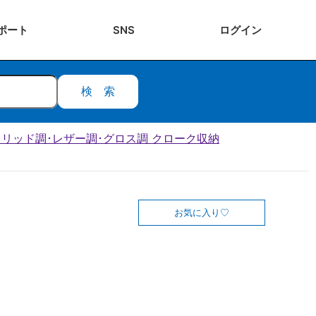
ポート
SNS
ログ
イン
検索
･ソリッド調･レザー調･グロス調 クローク収納
お気に入り