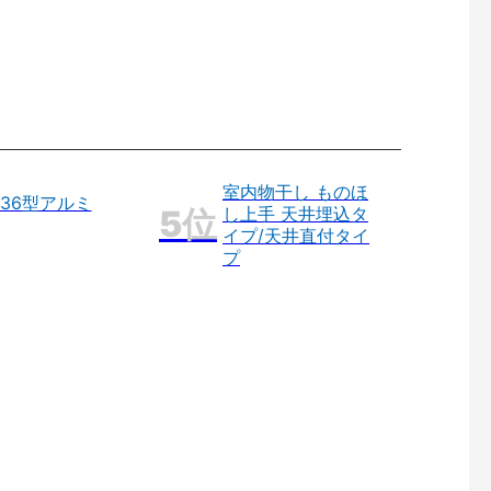
室内物干し ものほ
36型アルミ
し上手 天井埋込タ
イプ/天井直付タイ
プ