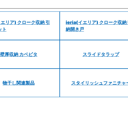
a(イエリア) クローク収納 引
ieria(イエリア) クローク収納
ット
納開き戸
壁厚収納 カベピタ
スライドタラップ
物干し関連製品
スタイリッシュファニチャ