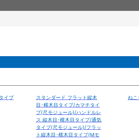
タイプ
スタンダード フラット縦木
ねこ
目･横木目タイプ/カマチタイ
プ(尺モジュール)/ハンドルレ
ス 縦木目･横木目タイプ/通気
タイプ(尺モジュール)/フラッ
ト縦木目･横木目タイプ(Mモ