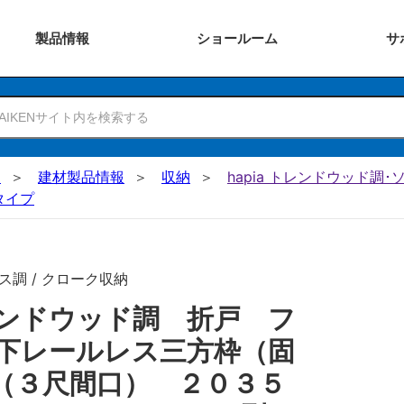
製品
情報
ショー
ルーム
サ
N
建材製品情報
収納
hapia トレンドウッド調
タイプ
ス調 / クローク収納
ンドウッド調 折戸 フ
下レールレス三方枠（固
（３尺間口） ２０３５