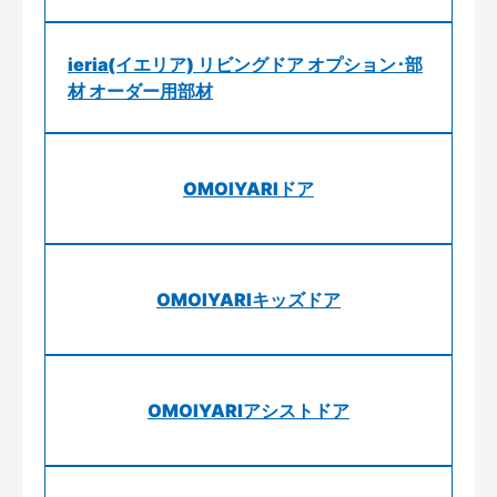
ieria(イエリア) リビングドア オプション･部
材 オーダー用部材
OMOIYARIドア
OMOIYARIキッズドア
OMOIYARIアシストドア