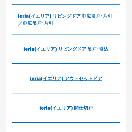
ieria(イエリア) リビングドア 巾広引戸･片引
／巾広吊戸･片引
ieria(イエリア) リビングドア 吊戸･引込
ieria(イエリア) アウトセットドア
ieria(イエリア) 間仕切戸