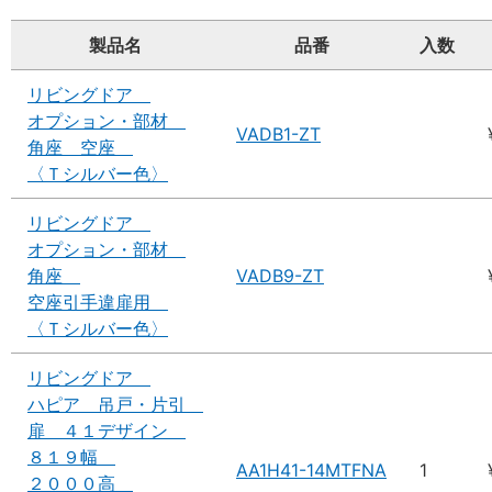
製品名
品番
入数
リビングドア
オプション・部材
VADB1-ZT
角座 空座
〈Ｔシルバー色〉
リビングドア
オプション・部材
角座
VADB9-ZT
空座引手違扉用
〈Ｔシルバー色〉
リビングドア
ハピア 吊戸・片引
扉 ４１デザイン
８１９幅
AA1H41-14MTFNA
1
２０００高