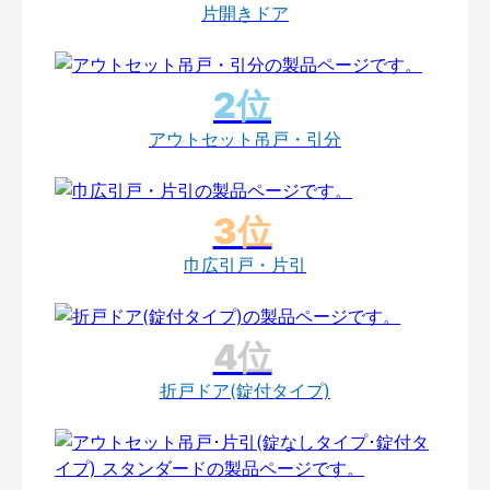
片開きドア
アウトセット吊戸・引分
巾広引戸・片引
折戸ドア(錠付タイプ)