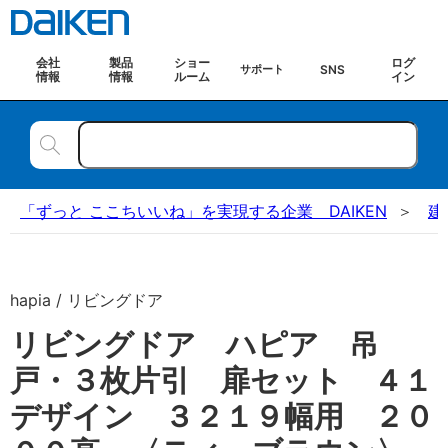
会社
製品
ショー
ログ
SNS
サポート
情報
情報
ルーム
イン
「ずっと ここちいいね」を実現する企業 DAIKEN
建
hapia / リビングドア
リビングドア ハピア 吊
戸・３枚片引 扉セット ４１
デザイン ３２１９幅用 ２０