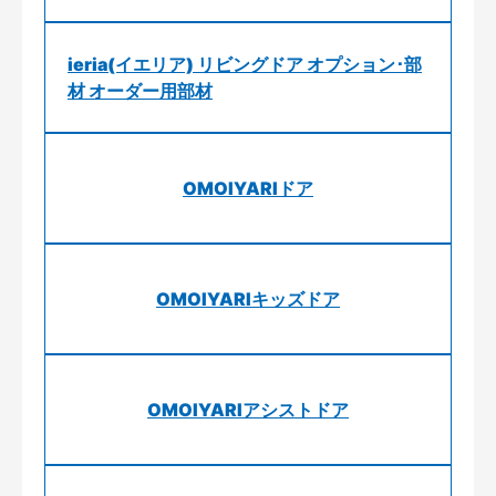
ieria(イエリア) リビングドア オプション･部
材 オーダー用部材
OMOIYARIドア
OMOIYARIキッズドア
OMOIYARIアシストドア