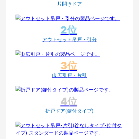
片開きドア
アウトセット吊戸・引分
巾広引戸・片引
折戸ドア(錠付タイプ)