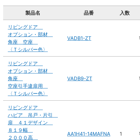
製品名
品番
入数
リビングドア
オプション・部材
VADB1-ZT
角座 空座
〈Ｔシルバー色〉
リビングドア
オプション・部材
角座
VADB9-ZT
空座引手違扉用
〈Ｔシルバー色〉
リビングドア
ハピア 吊戸・片引
扉 ４１デザイン
８１９幅
AA1H41-14MAFNA
1
２０００高