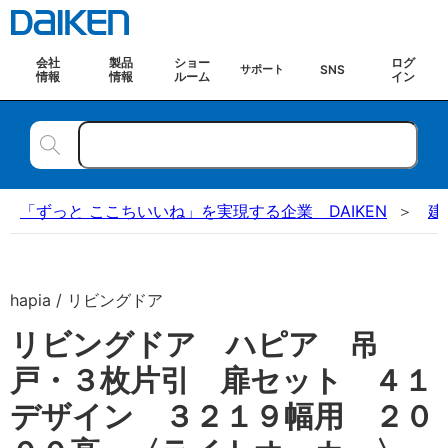
会社
製品
ショー
ログ
SNS
サポート
情報
情報
ルーム
イン
「ずっと ここちいいね」を実現する企業 DAIKEN
建
hapia / リビングドア
リビングドア ハピア 吊
戸・３枚片引 扉セット ４１
デザイン ３２１９幅用 ２０