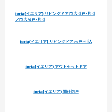
ieria(イエリア) リビングドア 巾広引戸･片引
／巾広吊戸･片引
ieria(イエリア) リビングドア 吊戸･引込
ieria(イエリア) アウトセットドア
ieria(イエリア) 間仕切戸