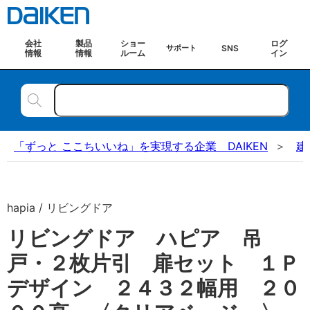
会社
製品
ショー
ログ
SNS
サポート
情報
情報
ルーム
イン
「ずっと ここちいいね」を実現する企業 DAIKEN
建
hapia / リビングドア
リビングドア ハピア 吊
戸・２枚片引 扉セット １Ｐ
デザイン ２４３２幅用 ２０