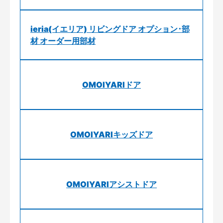
ieria(イエリア) リビングドア オプション･部
材 オーダー用部材
OMOIYARIドア
OMOIYARIキッズドア
OMOIYARIアシストドア