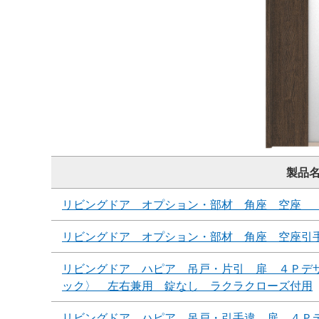
製品
リビングドア オプション・部材 角座 空座 
リビングドア オプション・部材 角座 空座引
リビングドア ハピア 吊戸・片引 扉 ４Ｐデ
ック〉 左右兼用 錠なし ラクラクローズ付用
リビングドア ハピア 吊戸・引手違 扉 ４Ｐ