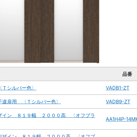
名
品番
〈Ｔシルバー色〉
VADB1-ZT
手違扉用 〈Ｔシルバー色〉
VADB9-ZT
ザイン ８１９幅 ２０００高 〈オフブラ
AA1H4P-14M
デザイン ８１９幅 ２０００高 〈オフブ