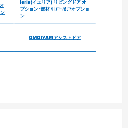
ieria(イエリア) リビングドア オ
 オ
プション･部材 引戸･吊戸オプショ
ョン
ン
OMOIYARIアシストドア