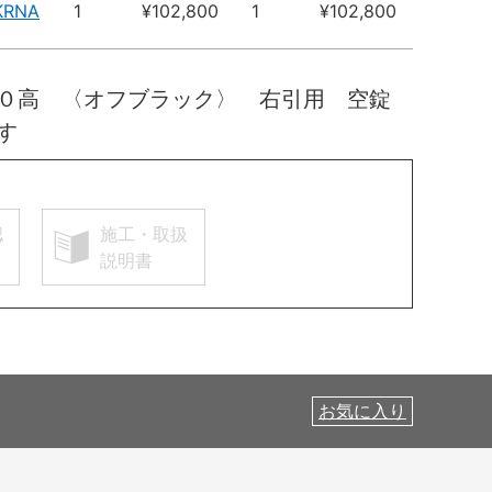
KRNA
1
¥102,800
1
¥102,800
００高 〈オフブラック〉 右引用 空錠
す
認
施工・取扱
説明書
お気に入り