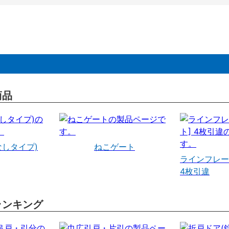
商品
なしタイプ)
ねこゲート
ラインフレー
4枚引違
ランキング