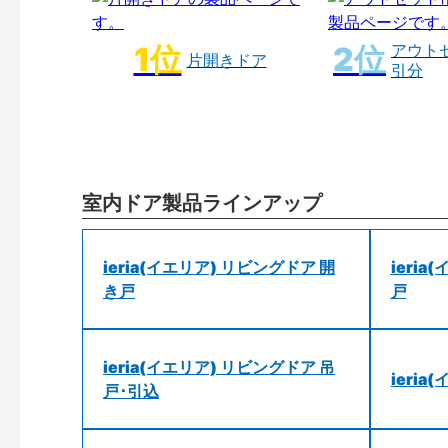
アウト
片開きドア
引分
室内ドア製品ラインアップ
ieria(イエリア) リビングドア 開
ieri
き戸
戸
ieria(イエリア) リビングドア 吊
ieri
戸･引込