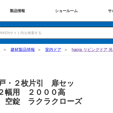
製品
情報
ショー
ルーム
サ
N
建材製品情報
室内ドア
hapia リビングドア 
戸・２枚片引 扉セッ
３２幅用 ２０００高
 空錠 ラクラクローズ