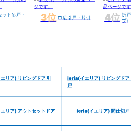
セット吊戸・
折戸
巾広引戸・片引
プ)
a(イエリア) リビングドア 引
ieria(イエリア) リビングドア
戸
a(イエリア) アウトセットドア
ieria(イエリア) 間仕切戸