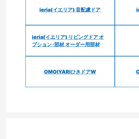
ieria(イエリア) 音配慮ドア
ieria(イエリア) リビングドア オ
プション･部材 オーダー用部材
OMOIYARIひきドアW