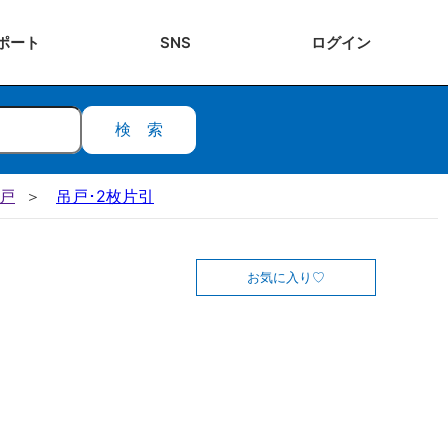
ポート
SNS
ログ
イン
検索
吊戸
吊戸･2枚片引
お気に入り