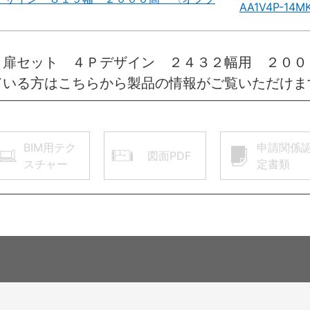
AA1V4P-14M
 扉セット ４Ｐデザイン ２４３２幅用 ２０
ている方はこちらから製品の情報がご覧いただけま
BIM用テク
申請関係
図面PDF
スチャー
定書類