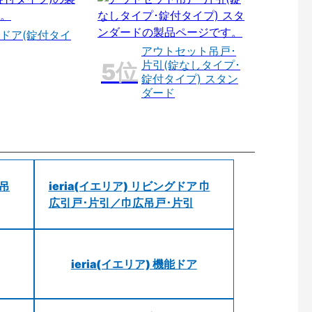
ドア(錠付タイ
アウトセット吊戸･
片引(錠なしタイプ･
錠付タイプ) スタン
ダード
 吊
ieria(イエリア) リビングドア 巾
広引戸･片引／巾広吊戸･片引
ieria(イエリア) 機能ドア