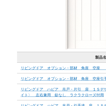
製品
リビングドア オプション・部材 角座 空座 
リビングドア オプション・部材 角座 空座引
リビングドア ハピア 吊戸・片引 扉 １Ｓデ
イト〉 左右兼用 錠なし ラクラクローズ付用
リビングドア ハピア 吊戸・引手違 扉 １Ｓ