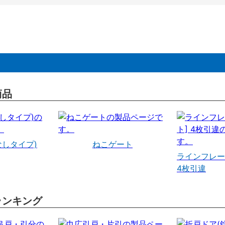
商品
なしタイプ)
ねこゲート
ラインフレー
4枚引違
ランキング