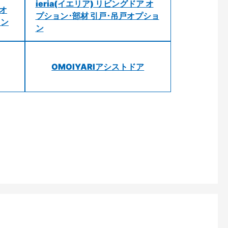
ieria(イエリア) リビングドア オ
 オ
プション･部材 引戸･吊戸オプショ
ョン
ン
OMOIYARIアシストドア