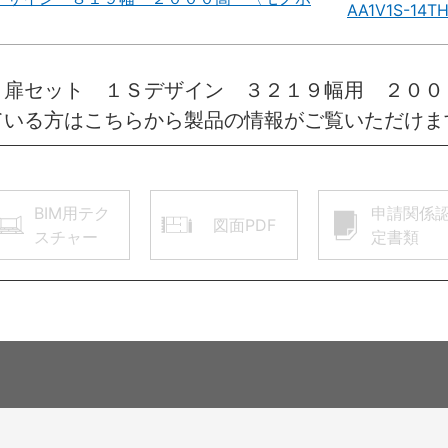
AA1V1S-14T
 扉セット １Ｓデザイン ３２１９幅用 ２０
ている方はこちらから製品の情報がご覧いただけま
BIM用テク
申請関係
図面PDF
スチャー
定書類