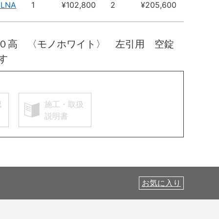
HLNA
1
¥102,800
2
¥205,600
００高 〈モノホワイト〉 左引用 空錠
す
認
施工・取扱
説明書
お気に入り