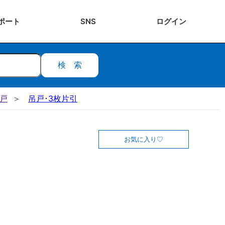
ポート
SNS
ログ
イン
検索
吊戸
吊戸･3枚片引
お気に入り