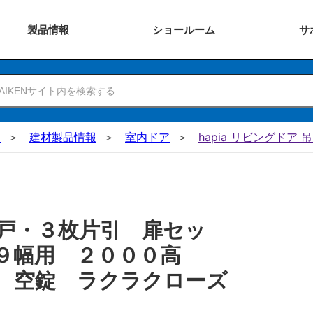
製品
情報
ショー
ルーム
サ
N
建材製品情報
室内ドア
hapia リビングドア 
戸・３枚片引 扉セッ
１９幅用 ２０００高
 空錠 ラクラクローズ