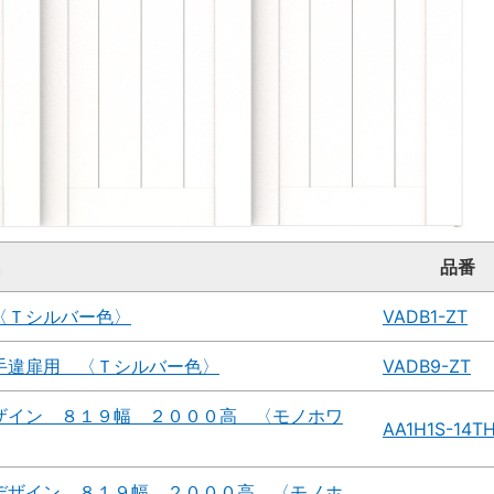
名
品番
〈Ｔシルバー色〉
VADB1-ZT
手違扉用 〈Ｔシルバー色〉
VADB9-ZT
ザイン ８１９幅 ２０００高 〈モノホワ
AA1H1S-14T
デザイン ８１９幅 ２０００高 〈モノホ