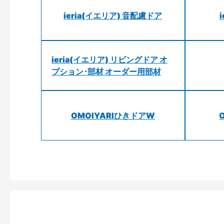
ieria(イエリア) 音配慮ドア
ieria(イエリア) リビングドア オ
プション･部材 オーダー用部材
OMOIYARIひきドアW