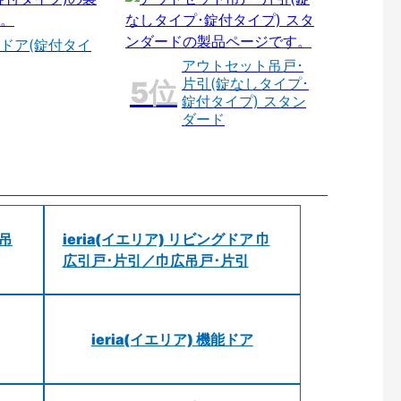
ドア(錠付タイ
アウトセット吊戸･
片引(錠なしタイプ･
錠付タイプ) スタン
ダード
 吊
ieria(イエリア) リビングドア 巾
広引戸･片引／巾広吊戸･片引
ieria(イエリア) 機能ドア