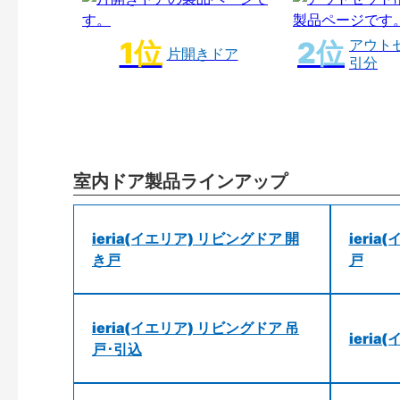
アウト
片開きドア
引分
室内ドア製品ラインアップ
ieria(イエリア) リビングドア 開
ieri
き戸
戸
ieria(イエリア) リビングドア 吊
ieri
戸･引込