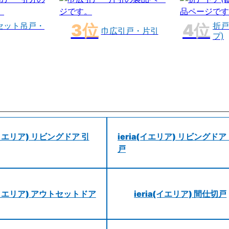
セット吊戸・
折戸
巾広引戸・片引
プ)
a(イエリア) リビングドア 引
ieria(イエリア) リビングドア
戸
a(イエリア) アウトセットドア
ieria(イエリア) 間仕切戸