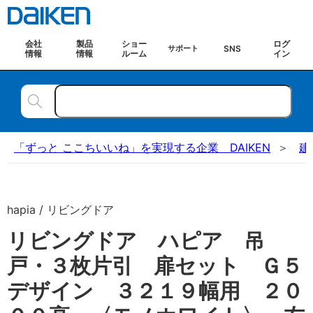
会社
製品
ショー
ログ
SNS
サポート
情報
情報
ルーム
イン
「ずっと ここちいいね」を実現する企業 DAIKEN
建
hapia / リビングドア
リビングドア ハピア 吊
戸・３枚片引 扉セット Ｇ５
デザイン ３２１９幅用 ２０