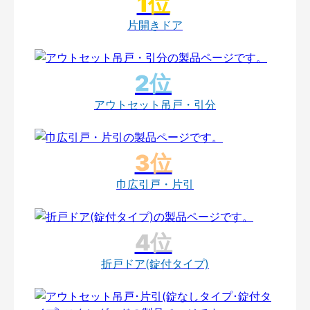
片開きドア
アウトセット吊戸・引分
巾広引戸・片引
折戸ドア(錠付タイプ)