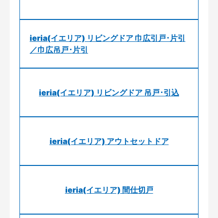
ieria(イエリア) リビングドア 巾広引戸･片引
／巾広吊戸･片引
ieria(イエリア) リビングドア 吊戸･引込
ieria(イエリア) アウトセットドア
ieria(イエリア) 間仕切戸