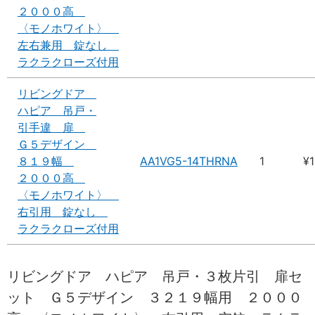
２０００高
〈モノホワイト〉
左右兼用 錠なし
ラクラクローズ付用
リビングドア
ハピア 吊戸・
引手違 扉
Ｇ５デザイン
８１９幅
AA1VG5-14THRNA
1
¥
２０００高
〈モノホワイト〉
右引用 錠なし
ラクラクローズ付用
リビングドア ハピア 吊戸・３枚片引 扉セ
ット Ｇ５デザイン ３２１９幅用 ２０００