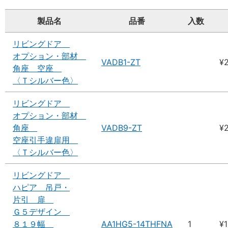
製品名
品番
入数
リビングドア
オプション・部材
VADB1-ZT
¥
角座 空座
〈Ｔシルバー色〉
リビングドア
オプション・部材
角座
VADB9-ZT
¥
空座引手違扉用
〈Ｔシルバー色〉
リビングドア
ハピア 吊戸・
片引 扉
Ｇ５デザイン
８１９幅
AA1HG5-14THFNA
1
¥