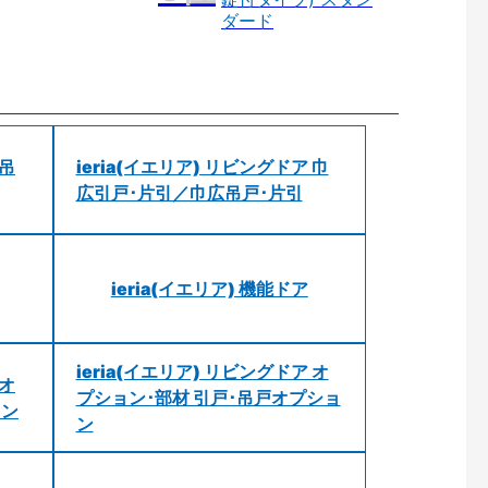
ダード
 吊
ieria(イエリア) リビングドア 巾
広引戸･片引／巾広吊戸･片引
ieria(イエリア) 機能ドア
ieria(イエリア) リビングドア オ
 オ
プション･部材 引戸･吊戸オプショ
ョン
ン