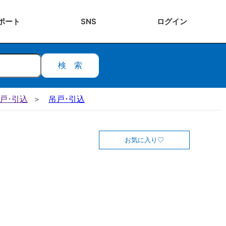
ポート
SNS
ログ
イン
検索
吊戸･引込
吊戸･引込
お気に入り