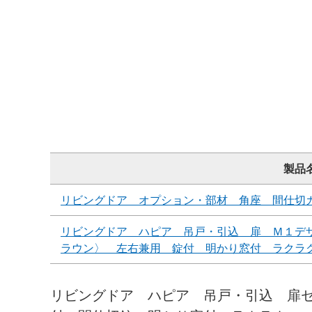
製品
リビングドア オプション・部材 角座 間仕切
リビングドア ハピア 吊戸・引込 扉 Ｍ１デ
ラウン〉 左右兼用 錠付 明かり窓付 ラクラ
リビングドア ハピア 吊戸・引込 扉