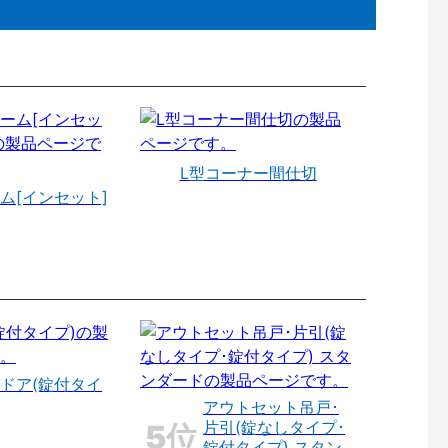
L型コーナー間仕切
ム[インセット]
ドア(錠付タイ
アウトセット吊戸･
片引(錠なしタイプ･
錠付タイプ) スタン