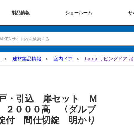
製品
情報
ショー
ルーム
サ
N
建材製品情報
室内ドア
hapia リビングドア 
戸・引込 扉セット Ｍ
 ２０００高 〈ダルブ
錠付 間仕切錠 明かり