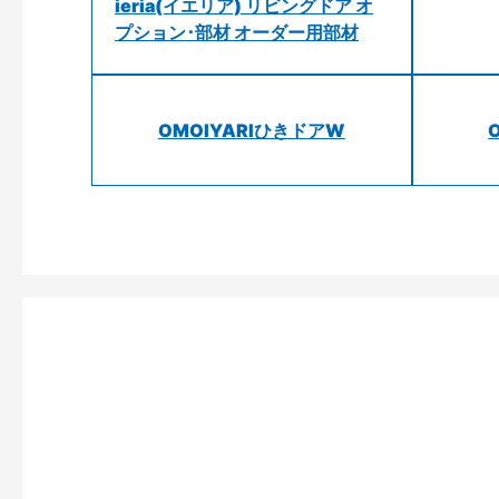
ieria(イエリア) リビングドア オ
プション･部材 オーダー用部材
OMOIYARIひきドアW