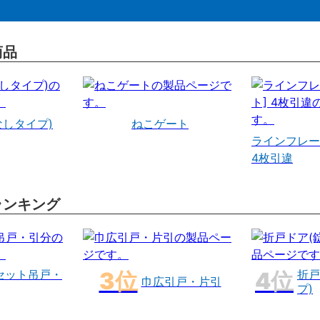
商品
なしタイプ)
ねこゲート
ラインフレー
4枚引違
ランキング
セット吊戸・
折戸
巾広引戸・片引
プ)