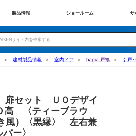
製品
情報
ショー
ルーム
サ
N
建材製品情報
室内ドア
hapia 戸襖
引戸･
 扉セット Ｕ０デザイ
０高 〈ティーブラウ
き風）〈黒縁〉 左右兼
ルバー〉