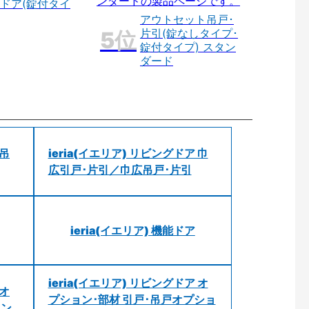
ドア(錠付タイ
アウトセット吊戸･
片引(錠なしタイプ･
錠付タイプ) スタン
ダード
 吊
ieria(イエリア) リビングドア 巾
広引戸･片引／巾広吊戸･片引
ieria(イエリア) 機能ドア
ieria(イエリア) リビングドア オ
 オ
プション･部材 引戸･吊戸オプショ
ョン