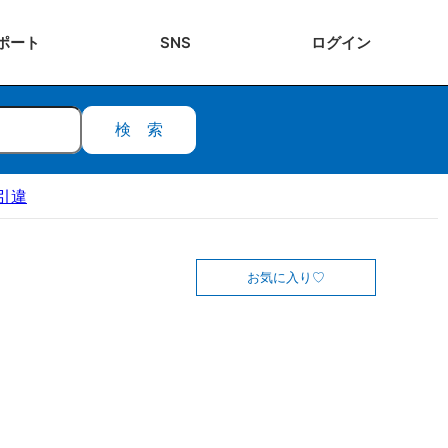
ポート
SNS
ログ
イン
検索
引違
お気に入り