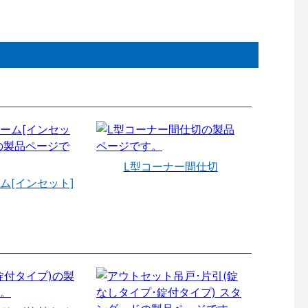
L型コーナー間仕切
ム[インセット]