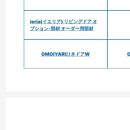
ieria(イエリア) リビングドア オ
プション･部材 オーダー用部材
OMOIYARIひきドアW