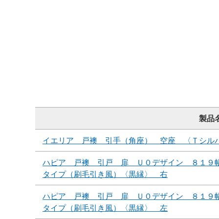
製品
イエリア 戸襖 引手（角座） 空座 〈Ｔシル
ハピア 戸襖 引戸 扉 Ｕ０デザイン ８１９
タイプ（刷毛引き風）〈黒縁〉 右
ハピア 戸襖 引戸 扉 Ｕ０デザイン ８１９
タイプ（刷毛引き風）〈黒縁〉 左