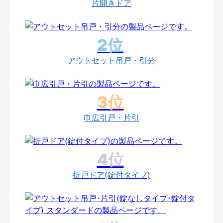
片開きドア
アウトセット吊戸・引分
巾広引戸・片引
折戸ドア(錠付タイプ)