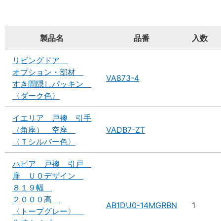
製品名
品番
入数
リビングドア
オプション・部材
VA873-4
すき間隠しパッキン
〈ダーク色〉
イエリア 戸襖 引手
（角座） 空座
VADB7-ZT
〈Ｔシルバー色〉
ハピア 戸襖 引戸
扉 Ｕ０デザイン
８１９幅
２０００高
AB1DU0-14MGRBN
1
〈トープグレー〉