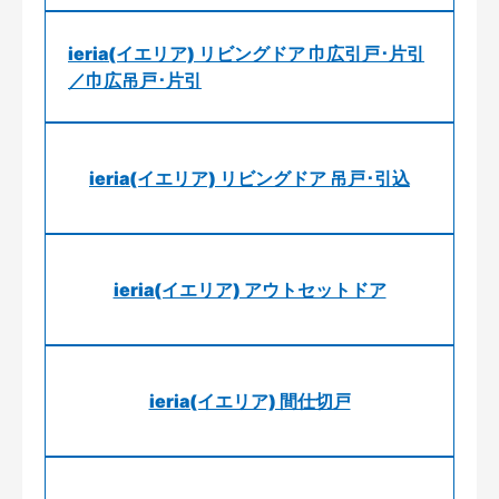
ieria(イエリア) リビングドア 巾広引戸･片引
／巾広吊戸･片引
ieria(イエリア) リビングドア 吊戸･引込
ieria(イエリア) アウトセットドア
ieria(イエリア) 間仕切戸