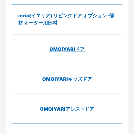
ieria(イエリア) リビングドア オプション･部
材 オーダー用部材
OMOIYARIドア
OMOIYARIキッズドア
OMOIYARIアシストドア