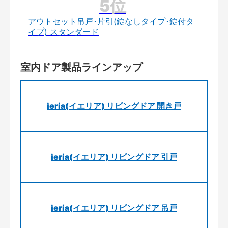
アウトセット吊戸･片引(錠なしタイプ･錠付タ
イプ) スタンダード
室内ドア製品ラインアップ
ieria(イエリア) リビングドア 開き戸
ieria(イエリア) リビングドア 引戸
ieria(イエリア) リビングドア 吊戸