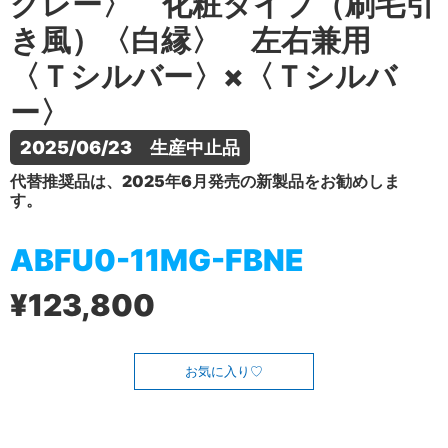
グレー〉 化粧タイプ（刷毛引
き風）〈白縁〉 左右兼用
〈Ｔシルバー〉×〈Ｔシルバ
ー〉
2025/06/23　生産中止品
代替推奨品は、2025年6月発売の新製品をお勧めしま
す。
ABFU0-11MG-FBNE
¥123,800
お気に入り