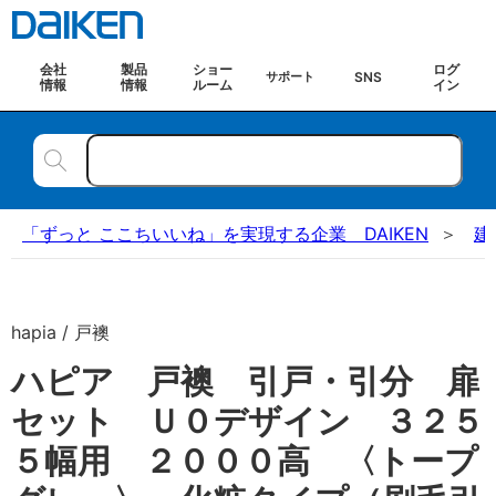
会社
製品
ショー
ログ
SNS
サポート
情報
情報
ルーム
イン
「ずっと ここちいいね」を実現する企業 DAIKEN
建
hapia / 戸襖
ハピア 戸襖 引戸・引分 扉
セット Ｕ０デザイン ３２５
５幅用 ２０００高 〈トープ