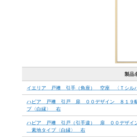
製品
イエリア 戸襖 引手（角座） 空座 〈Ｔシル
ハピア 戸襖 引戸 扉 ００デザイン ８１９
プ〈白縁〉 右
ハピア 戸襖 引戸（引手違） 扉 ００デザイ
素地タイプ〈白縁〉 右