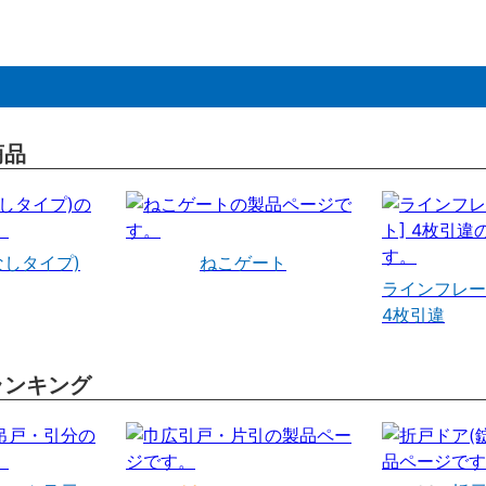
商品
なしタイプ)
ねこゲート
ラインフレー
4枚引違
ランキング