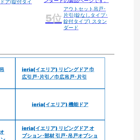
ドア(錠付タイ
アウトセット吊戸･
片引(錠なしタイプ･
錠付タイプ) スタン
ダード
 吊
ieria(イエリア) リビングドア 巾
広引戸･片引／巾広吊戸･片引
ieria(イエリア) 機能ドア
ieria(イエリア) リビングドア オ
 オ
プション･部材 引戸･吊戸オプショ
ョン