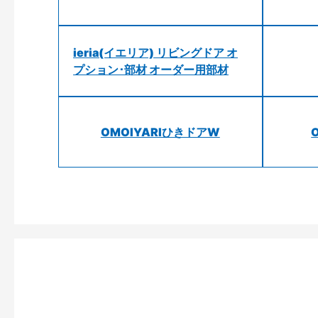
ieria(イエリア) リビングドア オ
プション･部材 オーダー用部材
OMOIYARIひきドアW