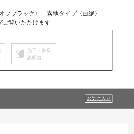
〈オフブラック〉 素地タイプ〈白縁〉
がご覧いただけます
認
施工・取扱
説明書
お気に入り