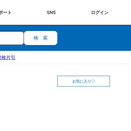
ポート
SNS
ログ
イン
検索
2枚片引
お気に入り