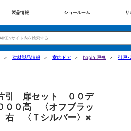
製品
情報
ショー
ルーム
サ
N
建材製品情報
室内ドア
hapia 戸襖
引戸･
片引 扉セット ００デ
０００高 〈オフブラッ
 右 〈Ｔシルバー〉×