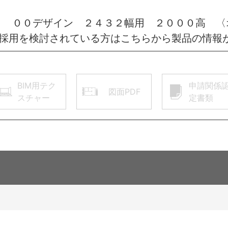
ト ００デザイン ２４３２幅用 ２０００高 
ご採用を検討されている方はこちらから製品の情報
BIM用テク
申請関係
図面PDF
スチャー
定書類