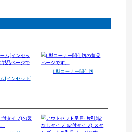
L型コーナー間仕切
ム[インセット]