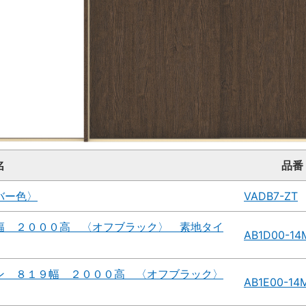
名
品番
バー色〉
VADB7-ZT
幅 ２０００高 〈オフブラック〉 素地タイ
AB1D00-1
ン ８１９幅 ２０００高 〈オフブラック〉
AB1E00-14