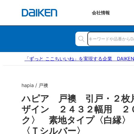
会社
情報
「ずっと ここちいいね」を実現する企業 DAIKE
hapia / 戸襖
ハピア 戸襖 引戸・２枚
ザイン ２４３２幅用 ２
ク〉 素地タイプ〈白縁〉
〈Ｔシルバー〉