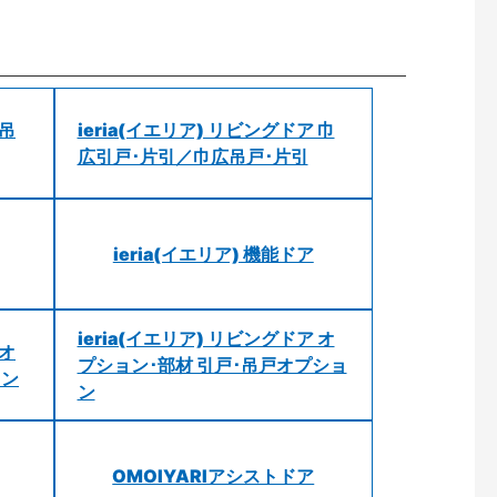
 吊
ieria(イエリア) リビングドア 巾
広引戸･片引／巾広吊戸･片引
ieria(イエリア) 機能ドア
ieria(イエリア) リビングドア オ
 オ
プション･部材 引戸･吊戸オプショ
ョン
ン
OMOIYARIアシストドア