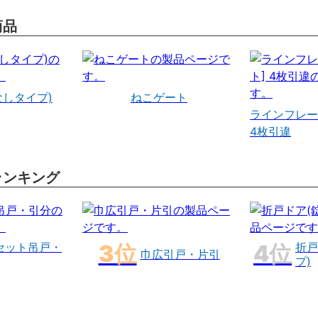
商品
なしタイプ)
ねこゲート
ラインフレー
4枚引違
ランキング
セット吊戸・
折戸
巾広引戸・片引
プ)