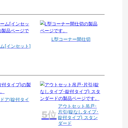
L型コーナー間仕切
ム[インセット]
ドア(錠付タイ
アウトセット吊戸･
片引(錠なしタイプ･
錠付タイプ) スタン
ダード