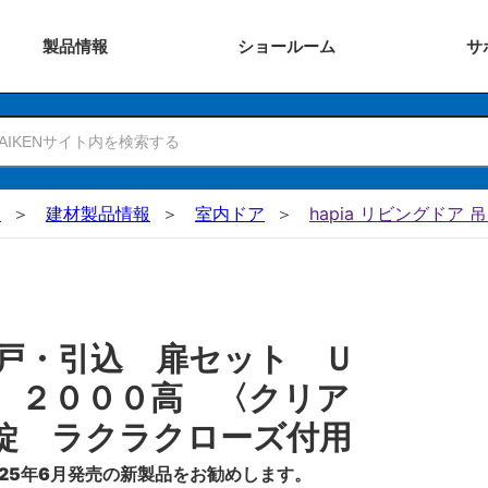
製品
情報
ショー
ルーム
サ
N
建材製品情報
室内ドア
hapia リビングドア 
戸・引込 扉セット Ｕ
 ２０００高 〈クリア
錠 ラクラクローズ付用
25年6月発売の新製品をお勧めします。