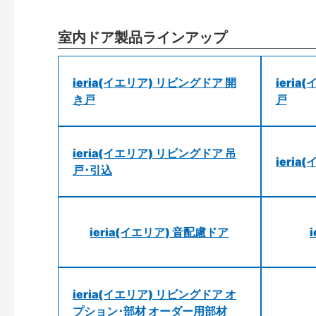
室内ドア製品ラインアップ
ieria(イエリア) リビングドア 開
ieri
き戸
戸
ieria(イエリア) リビングドア 吊
ieri
戸･引込
ieria(イエリア) 音配慮ドア
ieria(イエリア) リビングドア オ
プション･部材 オーダー用部材