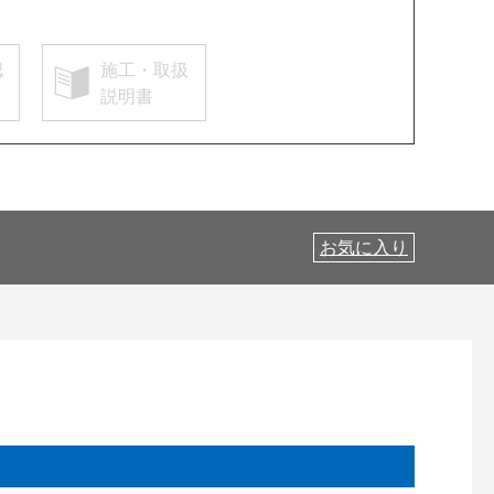
認
施工・取扱
説明書
お気に入り