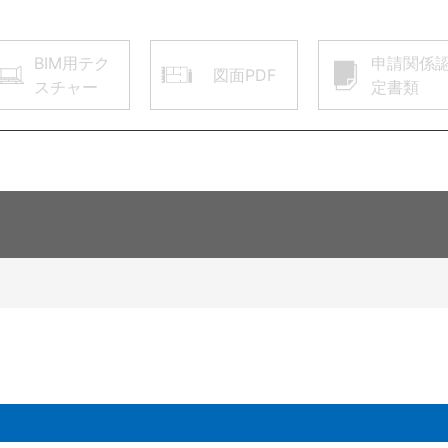
BIM用テク
申請関係
図面PDF
スチャー
定書類