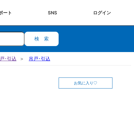
ポート
SNS
ログ
イン
検索
吊戸･引込
吊戸･引込
お気に入り