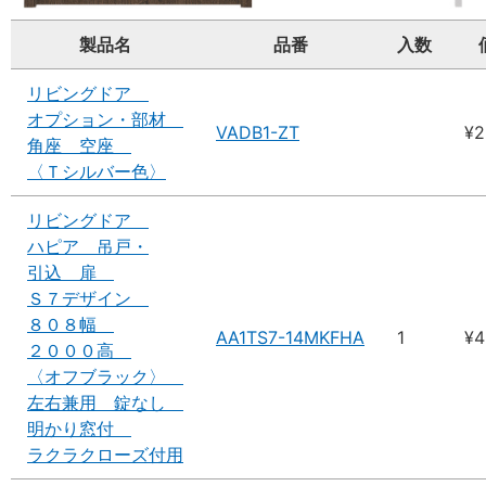
製品名
品番
入数
リビングドア
オプション・部材
VADB1-ZT
¥2
角座 空座
〈Ｔシルバー色〉
リビングドア
ハピア 吊戸・
引込 扉
Ｓ７デザイン
８０８幅
AA1TS7-14MKFHA
1
¥4
２０００高
〈オフブラック〉
左右兼用 錠なし
明かり窓付
ラクラクローズ付用