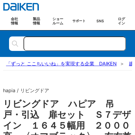
会社
製品
ショー
ログ
SNS
サポート
情報
情報
ルーム
イン
「ずっと ここちいいね」を実現する企業 DAIKEN
建
hapia / リビングドア
リビングドア ハピア 吊
戸・引込 扉セット Ｓ７デザ
イン １６４５幅用 ２０００