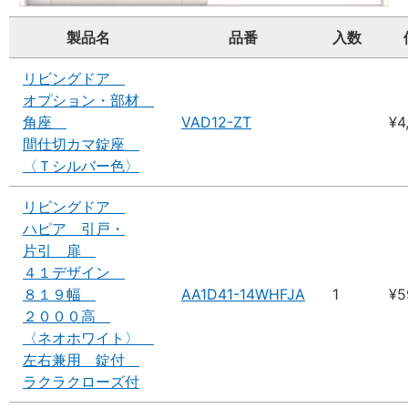
製品名
品番
入数
リビングドア
オプション・部材
角座
VAD12-ZT
¥4
間仕切カマ錠座
〈Ｔシルバー色〉
リビングドア
ハピア 引戸・
片引 扉
４１デザイン
８１９幅
AA1D41-14WHFJA
1
¥5
２０００高
〈ネオホワイト〉
左右兼用 錠付
ラクラクローズ付