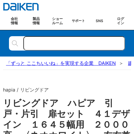
会社
製品
ショー
ログ
SNS
サポート
情報
情報
ルーム
イン
「ずっと ここちいいね」を実現する企業 DAIKEN
建
hapia / リビングドア
リビングドア ハピア 引
戸・片引 扉セット ４１デザ
イン １６４５幅用 ２０００