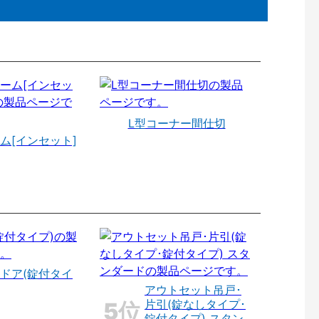
L型コーナー間仕切
ム[インセット]
ドア(錠付タイ
アウトセット吊戸･
片引(錠なしタイプ･
錠付タイプ) スタン