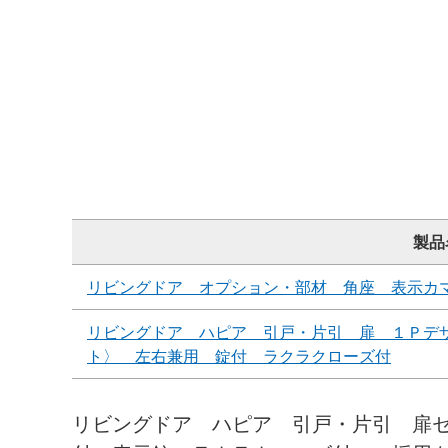
製品
リビングドア オプション・部材 角座 表示カ
リビングドア ハピア 引戸・片引 扉 １Ｐデ
ト〉 左右兼用 錠付 ラクラクローズ付
リビングドア ハピア 引戸・片引 扉