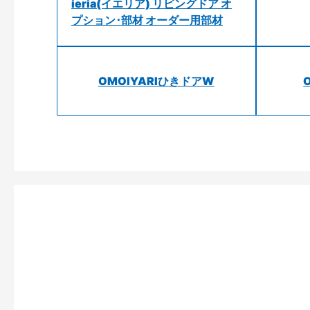
ieria(イエリア) リビングドア オ
プション･部材 オーダー用部材
OMOIYARIひきドアW