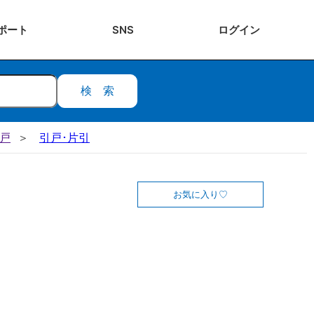
ポート
SNS
ログ
イン
検索
引戸
引戸･片引
お気に入り