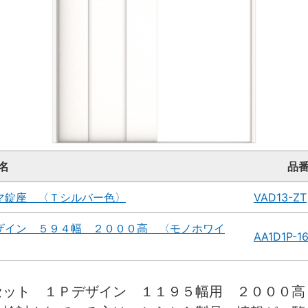
名
品
マ錠座 〈Ｔシルバー色〉
VAD13-ZT
ザイン ５９４幅 ２０００高 〈モノホワイ
AA1D1P-1
セット １Ｐデザイン １１９５幅用 ２０００高