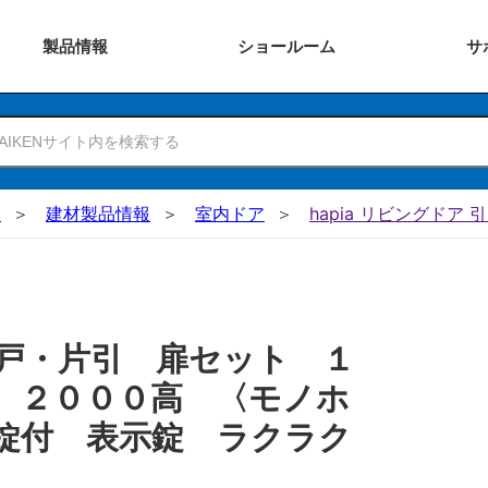
製品
情報
ショー
ルーム
サ
N
建材製品情報
室内ドア
hapia リビングドア 
戸・片引 扉セット １
 ２０００高 〈モノホ
錠付 表示錠 ラクラク