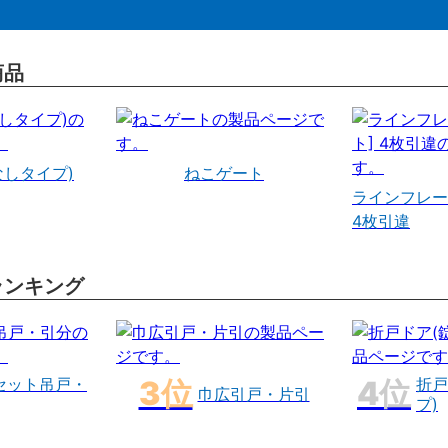
商品
なしタイプ)
ねこゲート
ラインフレー
4枚引違
ランキング
セット吊戸・
折戸
巾広引戸・片引
プ)