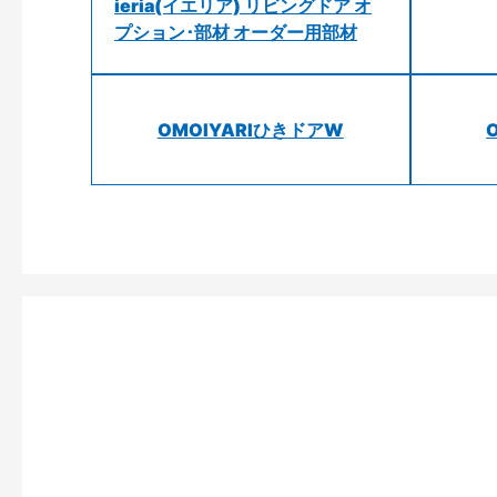
ieria(イエリア) リビングドア オ
プション･部材 オーダー用部材
OMOIYARIひきドアW