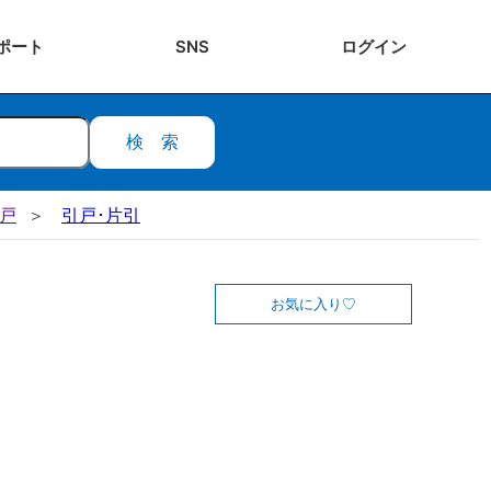
ポート
SNS
ログ
イン
検索
引戸
引戸･片引
お気に入り