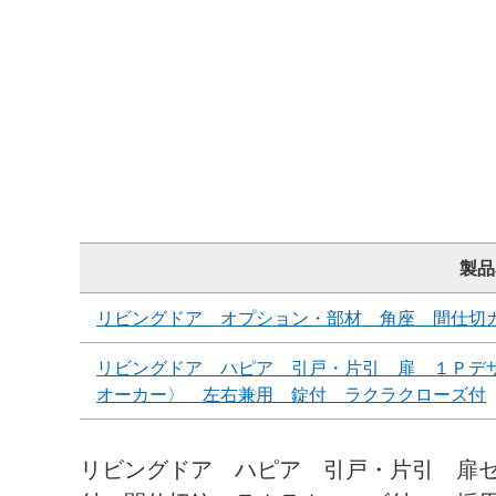
製品
リビングドア オプション・部材 角座 間仕切
リビングドア ハピア 引戸・片引 扉 １Ｐデ
オーカー〉 左右兼用 錠付 ラクラクローズ付
リビングドア ハピア 引戸・片引 扉