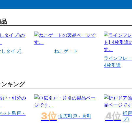
商品
なしタイプ)
ねこゲート
ラインフレー
4枚引違
ランキング
セット吊戸・
折戸
巾広引戸・片引
プ)