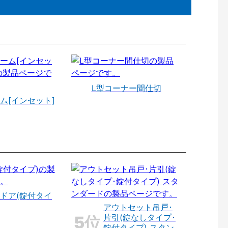
L型コーナー間仕切
ム[インセット]
ドア(錠付タイ
アウトセット吊戸･
片引(錠なしタイプ･
錠付タイプ) スタン