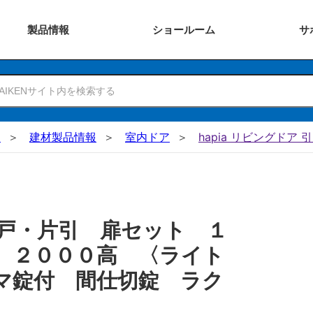
製品
情報
ショー
ルーム
サ
N
建材製品情報
室内ドア
hapia リビングドア 
戸・片引 扉セット １
 ２０００高 〈ライト
マ錠付 間仕切錠 ラク