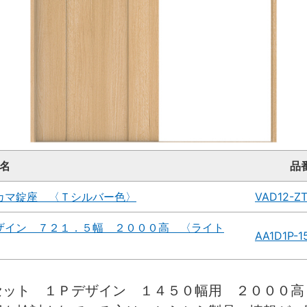
名
品
カマ錠座 〈Ｔシルバー色〉
VAD12-Z
ザイン ７２１．５幅 ２０００高 〈ライト
AA1D1P-1
セット １Ｐデザイン １４５０幅用 ２０００高