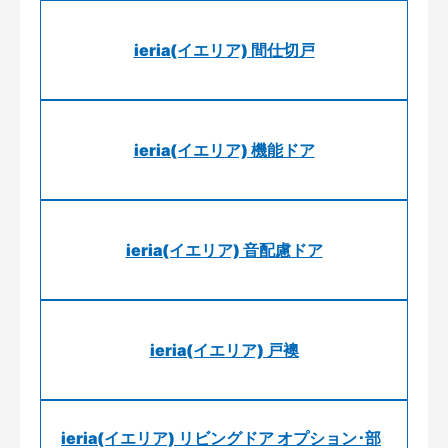
ieria(イエリア) 間仕切戸
ieria(イエリア) 機能ドア
ieria(イエリア) 音配慮ドア
ieria(イエリア) 戸襖
ieria(イエリア) リビングドア オプション･部