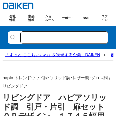
会社
製品
ショー
ログ
SNS
サポート
情報
情報
ルーム
イン
「ずっと ここちいいね」を実現する企業 DAIKEN
建
hapia トレンドウッド調･ソリッド調･レザー調･グロス調 /
リビングドア
リビングドア ハピアソリッ
ド調 引戸・片引 扉セット