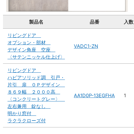
製品名
品番
入数
リビングドア
オプション・部材
VADC1-ZN
デザイン角座 空座
〈サテンニッケル仕上げ〉
リビングドア
ハピアソリッド調 引戸・
片引 扉 ０Ｐデザイン
８６９幅 ２０００高
AA1D0P-13EGFHA
1
〈コンクリートグレー〉
左右兼用 錠なし
明かり窓付
ラクラクローズ付