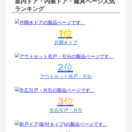
室内ドア・内装ドア・建具ページ人気
ランキング
片開きドア
アウトセット吊戸・引分
巾広引戸・片引