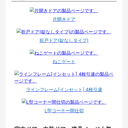
片開きドア
折戸ドア(錠なしタイプ)
ねこゲート
ラインフレーム[インセット] 4枚引違
L型コーナー間仕切