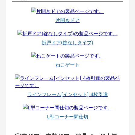
片開きドア
折戸ドア(錠なしタイプ)
ねこゲート
ラインフレーム[インセット] 4枚引違
L型コーナー間仕切