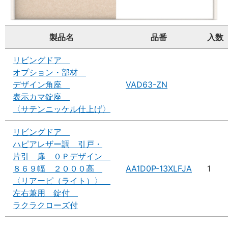
製品名
品番
入数
リビングドア
オプション・部材
デザイン角座
VAD63-ZN
表示カマ錠座
〈サテンニッケル仕上げ〉
リビングドア
ハピアレザー調 引戸・
片引 扉 ０Ｐデザイン
８６９幅 ２０００高
AA1D0P-13XLFJA
1
〈リアーピ（ライト）〉
左右兼用 錠付
ラクラクローズ付