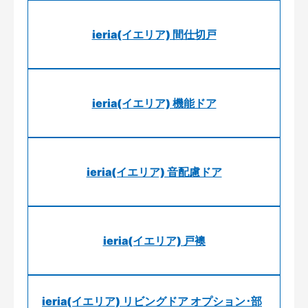
ieria(イエリア) 間仕切戸
ieria(イエリア) 機能ドア
ieria(イエリア) 音配慮ドア
ieria(イエリア) 戸襖
ieria(イエリア) リビングドア オプション･部