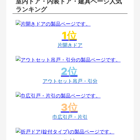
室内ドア・内装ドア・建具ページ人気
ランキング
片開きドア
アウトセット吊戸・引分
巾広引戸・片引