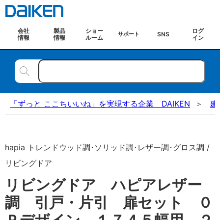
会社
製品
ショー
ログ
SNS
サポート
情報
情報
ルーム
イン
「ずっと ここちいいね」を実現する企業 DAIKEN
建
hapia トレンドウッド調･ソリッド調･レザー調･グロス調 /
リビングドア
リビングドア ハピアレザー
調 引戸・片引 扉セット ０