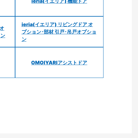
ieria(イエリア) 機能ドア
ieria(イエリア) リビングドア オ
 オ
プション･部材 引戸･吊戸オプショ
ョン
ン
OMOIYARIアシストドア