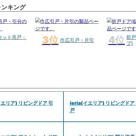
ランキング
セット吊戸・
折戸
巾広引戸・片引
プ)
a(イエリア) リビングドア 引
ieria(イエリア) リビングドア
戸