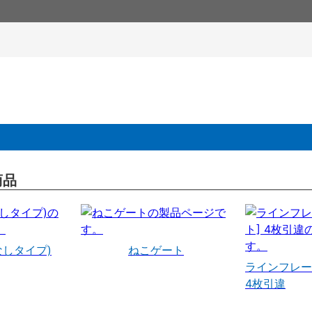
商品
なしタイプ)
ねこゲート
ラインフレー
4枚引違