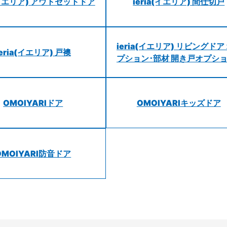
a(イエリア) アウトセットドア
ieria(イエリア) 間仕切戸
ieria(イエリア) リビングドア
ieria(イエリア) 戸襖
プション･部材 開き戸オプシ
OMOIYARIドア
OMOIYARIキッズドア
OMOIYARI防音ドア