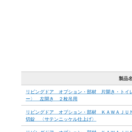
製品
リビングドア オプション・部材 片開き・トイ
ー〉 左開き ２枚吊用
リビングドア オプション・部材 ＫＡＷＡＪＵ
切錠 〈サテンニッケル仕上げ〉