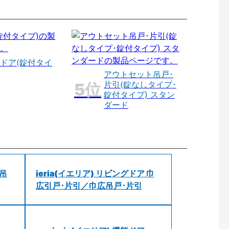
ドア(錠付タイ
アウトセット吊戸･
片引(錠なしタイプ･
錠付タイプ) スタン
ダード
 吊
ieria(イエリア) リビングドア 巾
広引戸･片引／巾広吊戸･片引