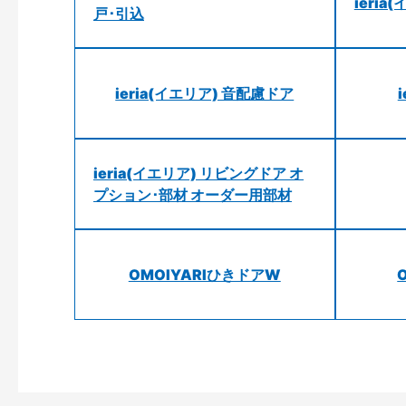
ieri
戸･引込
ieria(イエリア) 音配慮ドア
ieria(イエリア) リビングドア オ
プション･部材 オーダー用部材
OMOIYARIひきドアW