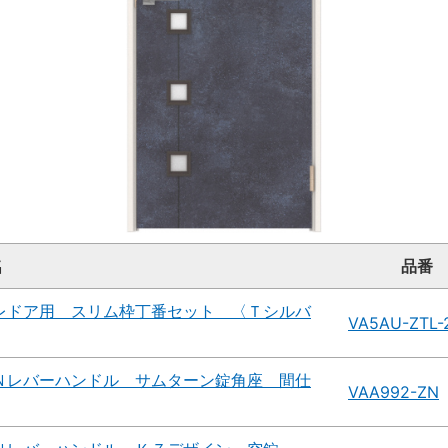
名
品番
レドア用 スリム枠丁番セット 〈Ｔシルバ
VA5AU-ZTL-
Ｎレバーハンドル サムターン錠角座 間仕
VAA992-ZN