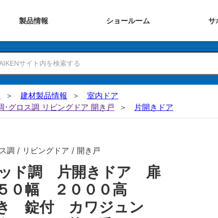
製品
情報
ショー
ルーム
サ
N
建材製品情報
室内ドア
ー調･グロス調 リビングドア 開き戸
片開きドア
調 / リビングドア / 開き戸
ッド調 片開きドア 扉
８５０幅 ２０００高
き 錠付 カワジュン