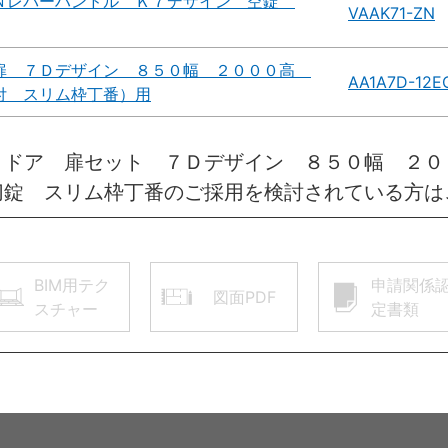
Ｎレバーハンドル Ｋ７デザイン 空錠
VAAK71-ZN
扉 ７Ｄデザイン ８５０幅 ２０００高
AA1A7D-12E
付 スリム枠丁番）用
きドア 扉セット ７Ｄデザイン ８５０幅 ２０
切錠 スリム枠丁番のご採用を検討されている方は
BIM用テク
申請関係
図面PDF
スチャー
定書類