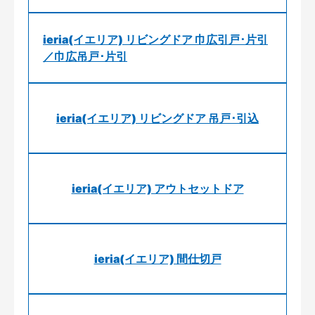
ieria(イエリア) リビングドア 巾広引戸･片引
／巾広吊戸･片引
ieria(イエリア) リビングドア 吊戸･引込
ieria(イエリア) アウトセットドア
ieria(イエリア) 間仕切戸