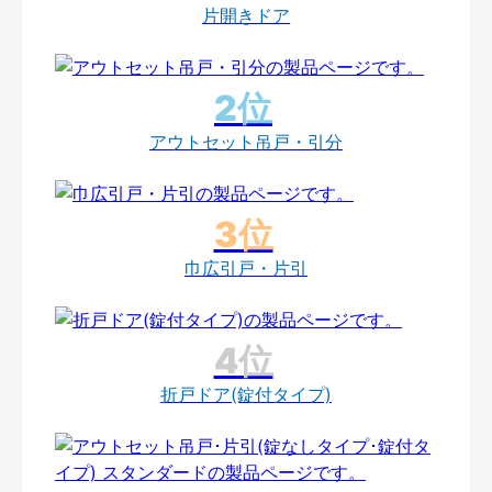
片開きドア
アウトセット吊戸・引分
巾広引戸・片引
折戸ドア(錠付タイプ)