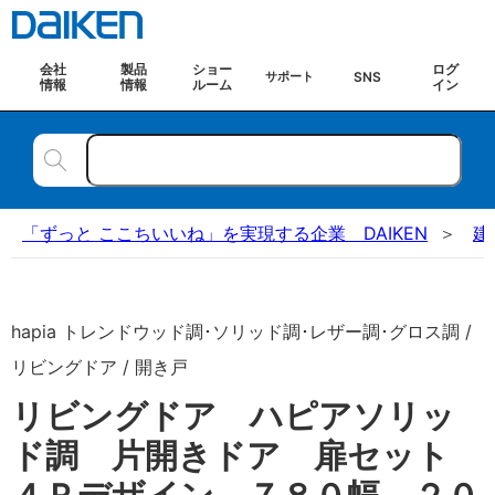
会社
製品
ショー
ログ
SNS
サポート
情報
情報
ルーム
イン
「ずっと ここちいいね」を実現する企業 DAIKEN
建
hapia トレンドウッド調･ソリッド調･レザー調･グロス調 /
リビングドア / 開き戸
リビングドア ハピアソリッ
ド調 片開きドア 扉セット