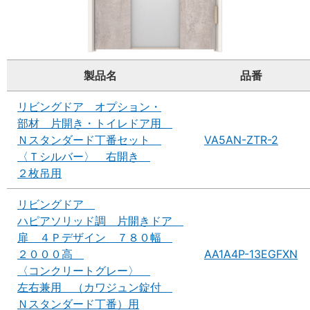
製品名
品番
リビングドア オプション・
部材 片開き・トイレドア用
Ｎスタンダード丁番セット
VA5AN-ZTR-2
〈Ｔシルバー〉 右開き
２枚吊用
リビングドア
ハピアソリッド調 片開きドア
扉 ４Ｐデザイン ７８０幅
２０００高
AA1A4P-13EGFXN
〈コンクリートグレー〉
左右兼用 （カワジュン錠付
Ｎスタンダード丁番）用