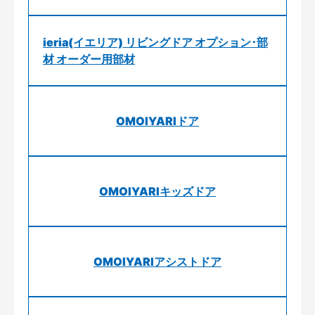
ieria(イエリア) リビングドア オプション･部
材 オーダー用部材
OMOIYARIドア
OMOIYARIキッズドア
OMOIYARIアシストドア