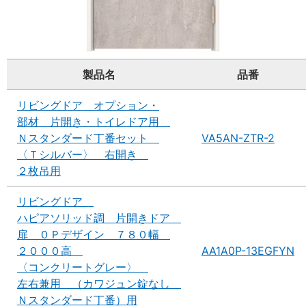
製品名
品番
リビングドア オプション・
部材 片開き・トイレドア用
Ｎスタンダード丁番セット
VA5AN-ZTR-2
〈Ｔシルバー〉 右開き
２枚吊用
リビングドア
ハピアソリッド調 片開きドア
扉 ０Ｐデザイン ７８０幅
２０００高
AA1A0P-13EGFYN
〈コンクリートグレー〉
左右兼用 （カワジュン錠なし
Ｎスタンダード丁番）用