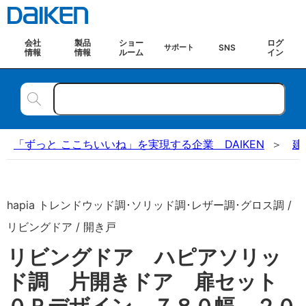
会社
製品
ショー
ログ
SNS
サポート
情報
情報
ルーム
イン
「ずっと ここちいいね」を実現する企業 DAIKEN
建
hapia トレンドウッド調･ソリッド調･レザー調･グロス調 /
リビングドア / 開き戸
リビングドア ハピアソリッ
ド調 片開きドア 扉セット