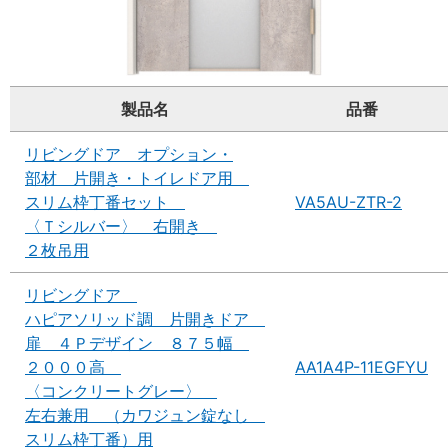
製品名
品番
リビングドア オプション・
部材 片開き・トイレドア用
スリム枠丁番セット
VA5AU-ZTR-2
〈Ｔシルバー〉 右開き
２枚吊用
リビングドア
ハピアソリッド調 片開きドア
扉 ４Ｐデザイン ８７５幅
２０００高
AA1A4P-11EGFYU
〈コンクリートグレー〉
左右兼用 （カワジュン錠なし
スリム枠丁番）用