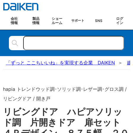
会社
製品
ショー
ログ
SNS
サポート
情報
情報
ルーム
イン
「ずっと ここちいいね」を実現する企業 DAIKEN
建
hapia トレンドウッド調･ソリッド調･レザー調･グロス調 /
リビングドア / 開き戸
リビングドア ハピアソリッ
ド調 片開きドア 扉セット