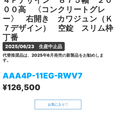
４Ｐデザイン ８７５幅 ２０
００高 〈コンクリートグレ
ー〉 右開き カワジュン（Ｋ
７デザイン） 空錠 スリム枠
丁番
2025/06/23　生産中止品
代替推奨品は、2025年6月発売の新製品をお勧めしま
す。
AAA4P-11EG-RWV7
¥126,500
お気に入り