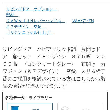
リビングドア オプション・
部材
ＫＡＷＡＪＵＮレバーハンドル
VAAK71-ZN
Ｋ７デザイン 空錠
〈サテンニッケル仕上げ〉
リビングドア ハピアソリッド調 片開きド
ア 扉セット ４Ｐデザイン ８７５幅 ２０
００高 〈コンクリートグレー〉 右開き カ
ワジュン（Ｋ７デザイン） 空錠 スリム枠丁
番のご採用を検討されている方はこちらから製
品の情報がご覧いただけます
各種データ・ライブラリー