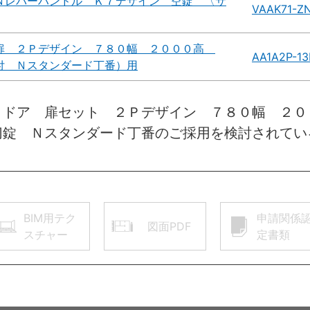
Ｎレバーハンドル Ｋ７デザイン 空錠 〈サ
VAAK71-Z
扉 ２Ｐデザイン ７８０幅 ２０００高
AA1A2P-1
付 Ｎスタンダード丁番）用
きドア 扉セット ２Ｐデザイン ７８０幅 ２０
切錠 Ｎスタンダード丁番のご採用を検討されてい
BIM用テク
申請関係
図面PDF
スチャー
定書類