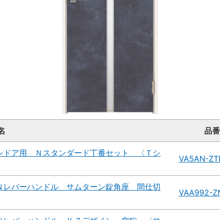
名
品番
レドア用 Ｎスタンダード丁番セット 〈Ｔシ
VA5AN-ZT
Ｎレバーハンドル サムターン錠角座 間仕切
VAA992-Z