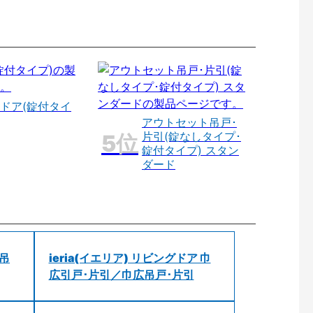
ドア(錠付タイ
アウトセット吊戸･
片引(錠なしタイプ･
錠付タイプ) スタン
ダード
 吊
ieria(イエリア) リビングドア 巾
広引戸･片引／巾広吊戸･片引