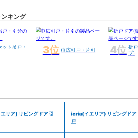
ランキング
セット吊戸・
折戸
巾広引戸・片引
プ)
a(イエリア) リビングドア 引
ieria(イエリア) リビングドア
戸