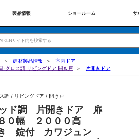
製品
情報
ショー
ルーム
サ
N
建材製品情報
室内ドア
ー調･グロス調 リビングドア 開き戸
片開きドア
調 / リビングドア / 開き戸
ッド調 片開きドア 扉
７８０幅 ２０００高
き 錠付 カワジュン