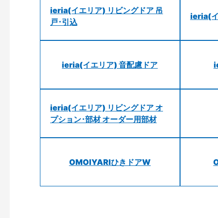
ieria(イエリア) リビングドア 吊
ieri
戸･引込
ieria(イエリア) 音配慮ドア
ieria(イエリア) リビングドア オ
プション･部材 オーダー用部材
OMOIYARIひきドアW