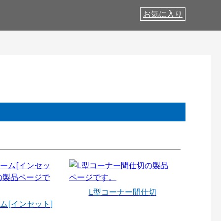
お気に入り
L型コーナー間仕切
ム[インセット]