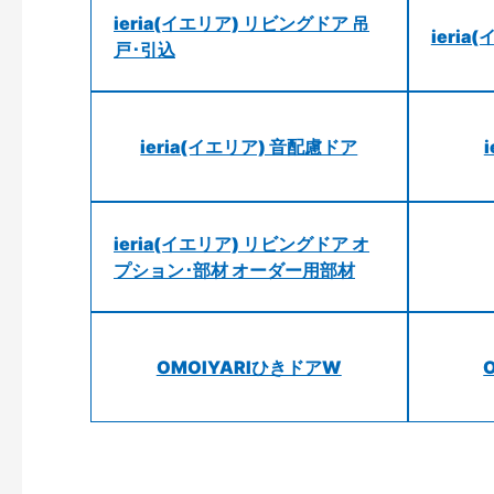
ieria(イエリア) リビングドア 吊
ieri
戸･引込
ieria(イエリア) 音配慮ドア
ieria(イエリア) リビングドア オ
プション･部材 オーダー用部材
OMOIYARIひきドアW