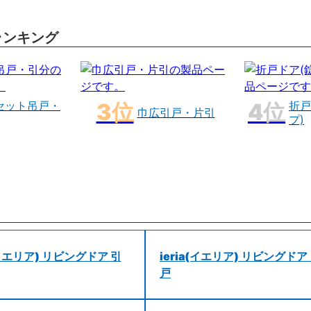
ランキング
セット吊戸・
折戸
巾広引戸・片引
プ)
a(イエリア) リビングドア 引
ieria(イエリア) リビングドア
戸