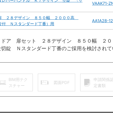
Ｎレバーハンドル Ｋ７デザイン 空錠 〈サ
VAAK71-Z
扉 ２８デザイン ８５０幅 ２０００高
AA1A28-1
錠付 Ｎスタンダード丁番）用
きドア 扉セット ２８デザイン ８５０幅 ２
仕切錠 Ｎスタンダード丁番のご採用を検討されて
BIM用テク
申請関係
図面PDF
スチャー
定書類