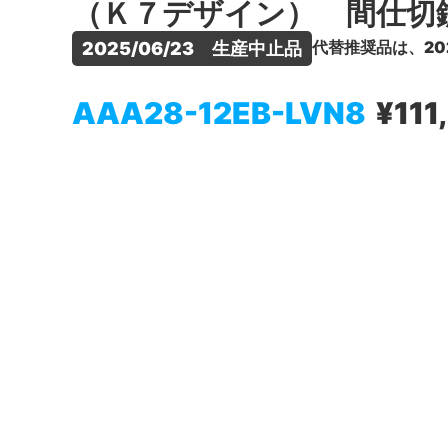
（Ｋ７デザイン） 間仕切
代替推奨品は、20
2025/06/23　生産中止品
AAA28-12EB-LVN8
¥111