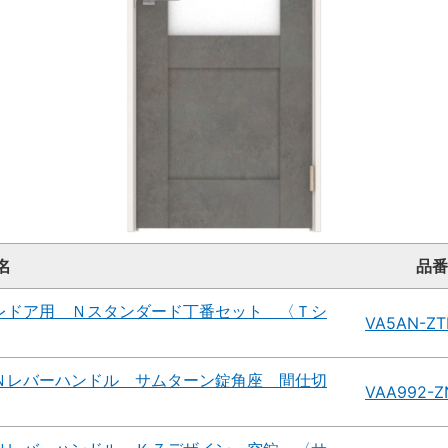
名
品番
レドア用 Ｎスタンダード丁番セット 〈Ｔシ
VA5AN-ZT
Ｎレバーハンドル サムターン錠角座 間仕切
VAA992-Z