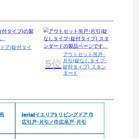
ドア(錠付タイ
アウトセット吊戸･
片引(錠なしタイプ･
錠付タイプ) スタン
ダード
 吊
ieria(イエリア) リビングドア 巾
広引戸･片引／巾広吊戸･片引