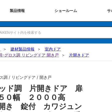
製品
情報
ショー
ルーム
サ
N
建材製品情報
室内ドア
ー調･グロス調 リビングドア 開き戸
片開きドア
調 / リビングドア / 開き戸
ッド調 片開きドア 扉
８５０幅 ２０００高
開き 錠付 カワジュン