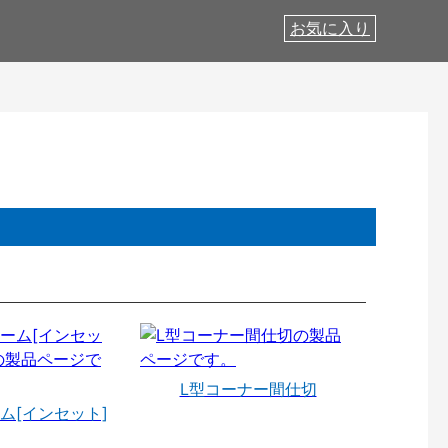
お気に入り
L型コーナー間仕切
ム[インセット]