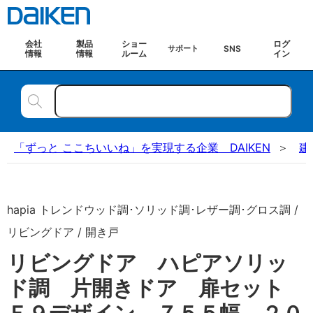
会社
製品
ショー
ログ
SNS
サポート
情報
情報
ルーム
イン
「ずっと ここちいいね」を実現する企業 DAIKEN
建
hapia トレンドウッド調･ソリッド調･レザー調･グロス調 /
リビングドア / 開き戸
リビングドア ハピアソリッ
ド調 片開きドア 扉セット