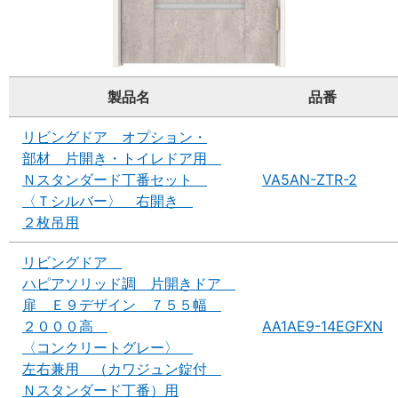
製品名
品番
リビングドア オプション・
部材 片開き・トイレドア用
Ｎスタンダード丁番セット
VA5AN-ZTR-2
〈Ｔシルバー〉 右開き
２枚吊用
リビングドア
ハピアソリッド調 片開きドア
扉 Ｅ９デザイン ７５５幅
２０００高
AA1AE9-14EGFXN
〈コンクリートグレー〉
左右兼用 （カワジュン錠付
Ｎスタンダード丁番）用