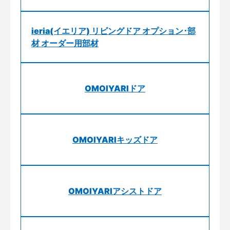
ieria(イエリア) リビングドア オプション･部
材 オーダー用部材
OMOIYARIドア
OMOIYARIキッズドア
OMOIYARIアシストドア