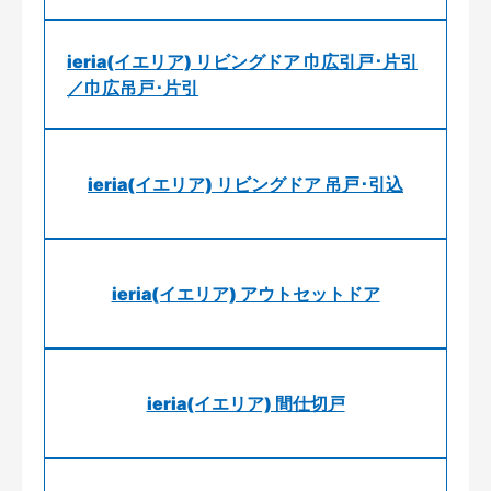
ieria(イエリア) リビングドア 巾広引戸･片引
／巾広吊戸･片引
ieria(イエリア) リビングドア 吊戸･引込
ieria(イエリア) アウトセットドア
ieria(イエリア) 間仕切戸