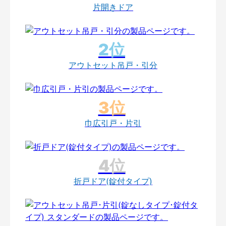
片開きドア
アウトセット吊戸・引分
巾広引戸・片引
折戸ドア(錠付タイプ)