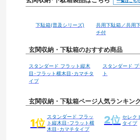
一覧はこち
下駄箱(普及シリーズ)
共用下駄箱／共用
チ付
玄関収納・下駄箱のおすすめ商品
スタンダード フラット縦木
スタンダード 
目･フラット横木目･カマチタ
ト
イプ
玄関収納・下駄箱ページ人気ランキン
スタンダード フラッ
セレク
ト縦木目･フラット横
タイプ
木目･カマチタイプ