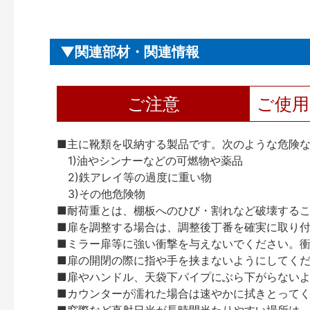
関連部材・関連情報
ご注意
ご使
■主に靴類を収納する製品です。次のような危険
1)油やシンナーなどの可燃物や薬品
2)鉄アレイ等の過度に重い物
3)その他危険物
■耐荷重とは、棚板へのひび・割れなど破壊する
■扉を調整する場合は、調整後丁番を確実に取り
■ミラー扉等に強い衝撃を与えないでください。
■扉の開閉の際に指や手を挟まないようにしてく
■扉やハンドル、天袋下パイプにぶら下がらない
■カウンターが濡れた場合は速やかに拭きとって