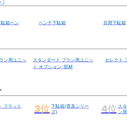
ら
下駄箱ベン
ベンチ下駄箱
共用下駄箱
プラン用ユニッ
スタンダード プラン用ユニッ
セレクト 
ト オプション･部材
グ
ト フラット
下駄箱(普及シリー
スタ
ズ)
ン用