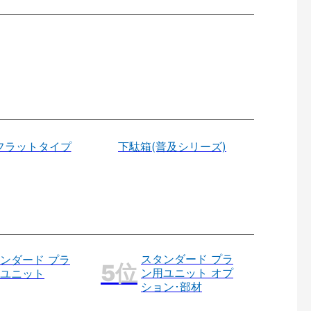
フラットタイプ
下駄箱(普及シリーズ)
スタンダード プラ
ンダード プラ
ン用ユニット オプ
ユニット
ション･部材