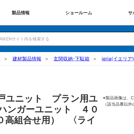
製品
情報
ショー
ルーム
サ
N
建材製品情報
玄関収納･下駄箱
ieria(イエ
戸ユニット プラン用ユ
※製品画像は、
（該当品番以外
ハンガーユニット ４０
０高組合せ用） 〈ライ