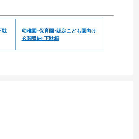
下駄
幼稚園･保育園･認定こども園向け
玄関収納･下駄箱