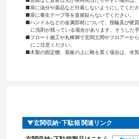
■窓際など直射日光が長時間当たりやすい場所は
■扉に油分や薬品など付着しないようにしてくだ
■扉に養生テープ等を直接貼らないでください。
■ハンドルなどの金属部材について、指輪及び硬
に洗剤が残っている場合があります。そうした
■フロート施工や丸棒脚で玄関土間やフロアーか
にご注意ください。
■木製の固定棚、底板の上に靴を置く場合は、水
玄関収納･下駄箱 関連リンク
玄関収納･下駄箱製品はこちら