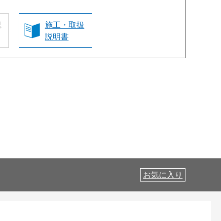
認
施工・取扱
説明書
お気に入り