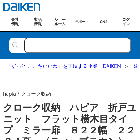
会社
製品
ショー
ログ
SNS
サポート
情報
情報
ルーム
イン
「ずっと ここちいいね」を実現する企業 DAIKEN
建
hapia / クローク収納
クローク収納 ハピア 折戸ユ
ニット フラット横木目タイ
プ ミラー扉 ８２２幅 ２２