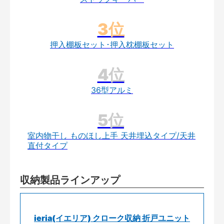
押入棚板セット･押入枕棚板セット
36型アルミ
室内物干し ものほし上手 天井埋込タイプ/天井
直付タイプ
収納製品ラインアップ
ieria(イエリア) クローク収納 折戸ユニット