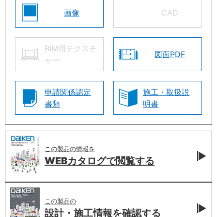
画像
CAD
BIM用テクスチ
図面PDF
ャー
申請関係認定
施工・取扱説
書類
明書
この製品の情報を
WEBカタログで
閲覧する
この製品の
設計・施工情報を
確認する