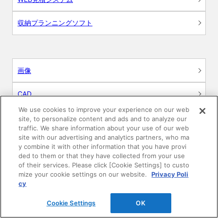
収納プランニングソフト
画像
CAD
We use cookies to improve your experience on our web
BIM用テクスチャー
site, to personalize content and ads and to analyze our
traffic. We share information about your use of our web
site with our advertising and analytics partners, who ma
図面（PDF）
y combine it with other information that you have provi
ded to them or that they have collected from your use
申請関係認定書類
of their services. Please click [Cookie Settings] to custo
mize your cookie settings on our website.
Privacy Poli
cy
施工・取扱説明書
Cookie Settings
OK
動画