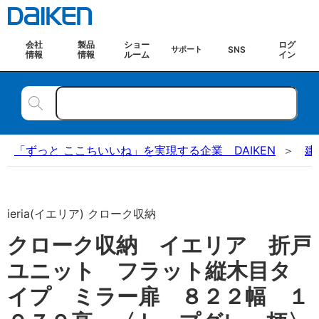
会社
製品
ショー
ログ
SNS
サポート
情報
情報
ルーム
イン
「ずっと ここちいいね」を実現する企業 DAIKEN
建
ieria(イエリア) クローク収納
クローク収納 イエリア 折戸
ユニット フラット縦木目タ
イプ ミラー扉 ８２２幅 １