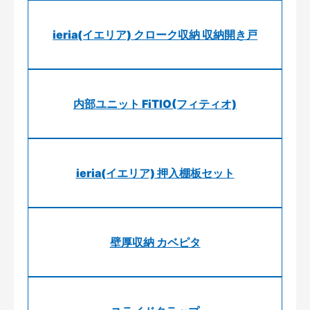
ieria(イエリア) クローク収納 収納開き戸
内部ユニット FiTIO(フィティオ)
ieria(イエリア) 押入棚板セット
壁厚収納 カベピタ