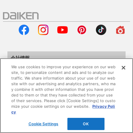
会社情報
We use cookies to improve your experience on our web
企業情報
site, to personalize content and ads and to analyze our
traffic. We share information about your use of our web
site with our advertising and analytics partners, who ma
サステナビリティ
y combine it with other information that you have provi
ded to them or that they have collected from your use
採用情報
of their services. Please click [Cookie Settings] to custo
mize your cookie settings on our website.
Privacy Poli
cy
ニュースリリース
Cookie Settings
OK
Global