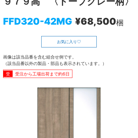
９７９高 〈トープグレー柄〉
FFD320-42MG
¥68,500
梱
お気に入り
画像は該当品番を含む組合せ例です。
（該当品番以外の製品・部品も表示されています。）
受注から工場出荷まで約6日