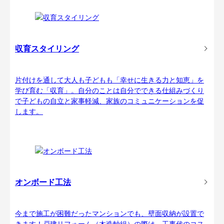
収育スタイリング
片付けを通して大人も子どもも「幸せに生きる力と知恵」を
学び育む「収育」。自分のことは自分でできる仕組みづくり
で子どもの自立と家事軽減、家族のコミュニケーションを促
します。
オンボード工法
今まで施工が困難だったマンションでも、壁面収納が設置で
きます！戸建リフォーム（木造軸組）の際は、工事代のコス