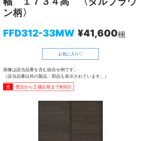
幅 １７３４高 〈ダルブラウ
ン柄〉
FFD312-33MW
¥41,600
梱
お気に入り
画像は該当品番を含む組合せ例です。
（該当品番以外の製品・部品も表示されています。）
受注から工場出荷まで約9日