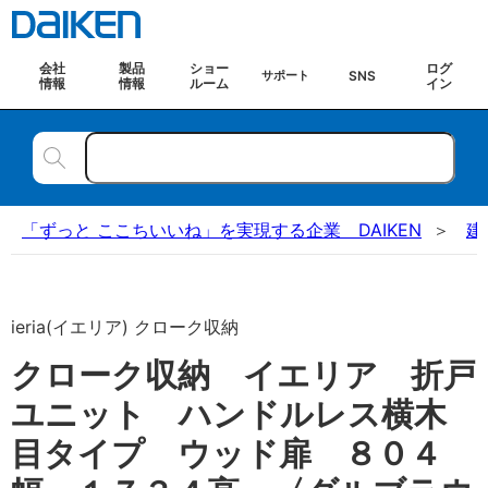
会社
製品
ショー
ログ
SNS
サポート
情報
情報
ルーム
イン
「ずっと ここちいいね」を実現する企業 DAIKEN
建
ieria(イエリア) クローク収納
クローク収納 イエリア 折戸
ユニット ハンドルレス横木
目タイプ ウッド扉 ８０４