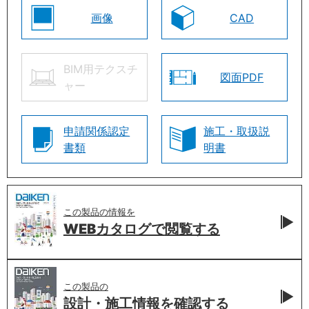
画像
CAD
BIM用テクスチ
図面PDF
ャー
申請関係認定
施工・取扱説
書類
明書
この製品の情報を
WEBカタログで
閲覧する
この製品の
設計・施工情報を
確認する