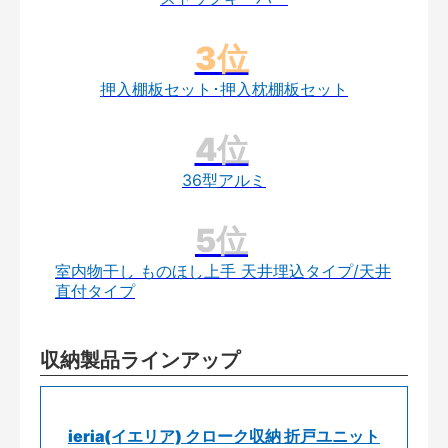
押入棚板セット･押入枕棚板セット
36型アルミ
室内物干し ものほし上手 天井埋込タイプ/天井
直付タイプ
収納製品ラインアップ
ieria(イエリア) クローク収納 折戸ユニット