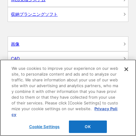
収納プランニングソフト
画像
CAD
We use cookies to improve your experience on our web
BIM用テクスチャー
site, to personalize content and ads and to analyze our
traffic. We share information about your use of our web
site with our advertising and analytics partners, who ma
図面（PDF）
y combine it with other information that you have provi
ded to them or that they have collected from your use
申請関係認定書類
of their services. Please click [Cookie Settings] to custo
mize your cookie settings on our website.
Privacy Poli
cy
施工・取扱説明書
Cookie Settings
OK
動画