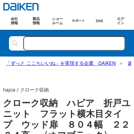
会社
製品
ショー
ログ
SNS
サポート
情報
情報
ルーム
イン
「ずっと ここちいいね」を実現する企業 DAIKEN
建
hapia / クローク収納
クローク収納 ハピア 折戸ユ
ニット フラット横木目タイ
プ ウッド扉 ８０４幅 ２２