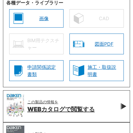
各種データ・ライブラリー
画像
CAD
BIM用テクスチ
図面PDF
ャー
申請関係認定
施工・取扱説
書類
明書
この製品の情報を
WEBカタログで
閲覧する