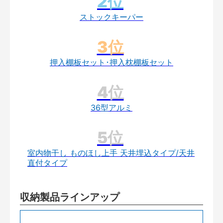
ストックキーパー
押入棚板セット･押入枕棚板セット
36型アルミ
室内物干し ものほし上手 天井埋込タイプ/天井
直付タイプ
収納製品ラインアップ