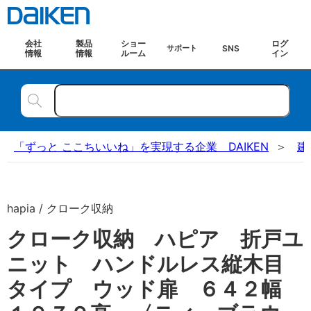
会社
製品
ショー
ログ
SNS
サポート
情報
情報
ルーム
イン
「ずっと ここちいいね」を実現する企業 DAIKEN
建
hapia / クローク収納
クローク収納 ハピア 折戸ユ
ニット ハンドルレス縦木目
タイプ ウッド扉 ６４２幅