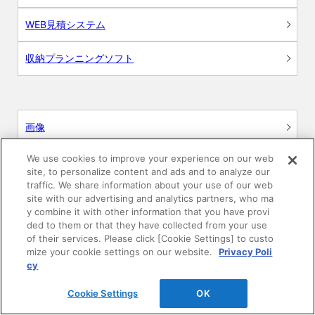
WEB見積システム
収納プランニングソフト
画像
We use cookies to improve your experience on our web
CAD
site, to personalize content and ads and to analyze our
traffic. We share information about your use of our web
BIM用テクスチャー
site with our advertising and analytics partners, who ma
y combine it with other information that you have provi
ded to them or that they have collected from your use
図面（PDF）
of their services. Please click [Cookie Settings] to custo
mize your cookie settings on our website.
Privacy Poli
申請関係認定書類
cy
Cookie Settings
OK
施工・取扱説明書