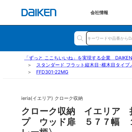
会社
情報
「ずっと ここちいいね」を実現する企業 DAIKE
スタンダード フラット縦木目･横木目タイプ
FFD301-22MG
ieria(イエリア) クローク収納
クローク収納 イエリア 
プ ウッド扉 ５７７幅 