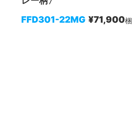
レー柄〉
FFD301-22MG
¥71,900
梱