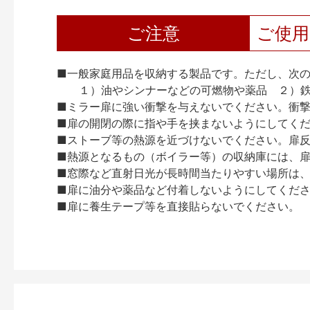
ご注意
ご使
■一般家庭用品を収納する製品です。ただし、次
１）油やシンナーなどの可燃物や薬品 ２）鉄
■ミラー扉に強い衝撃を与えないでください。衝
■扉の開閉の際に指や手を挟まないようにしてく
■ストーブ等の熱源を近づけないでください。扉
■熱源となるもの（ボイラー等）の収納庫には、
■窓際など直射日光が長時間当たりやすい場所は
■扉に油分や薬品など付着しないようにしてくだ
■扉に養生テープ等を直接貼らないでください。