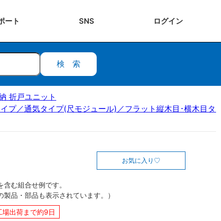
ポート
SNS
ログ
イン
検索
ク収納 折戸ユニット
イプ／通気タイプ(尺モジュール)／フラット縦木目･横木目タイ
お気に入り
を含む組合せ例です。
の製品・部品も表示されています。）
工場出荷まで約9日