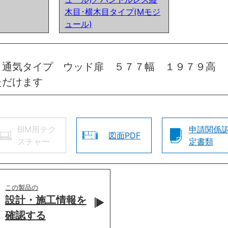
木目･横木目タイプ(Mモジ
ュール)
 通気タイプ ウッド扉 ５７７幅 １９７９高 
ただけます
BIM用テク
申請関係
図面PDF
スチャー
定書類
この製品の
設計・施工情報を
確認する