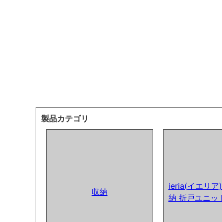
製品カテゴリ
ieria(イエリ
収納
納 折戸ユニッ