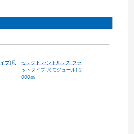
イプ(尺
セレクト ハンドルレス フラ
ットタイプ(尺モジュール) 2
000高