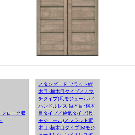
スタンダード フラット縦
木目･横木目タイプ／カマ
チタイプ(尺モジュール)／
ハンドルレス 縦木目･横木
ア) クローク収
目タイプ／通気タイプ(尺
ト
モジュール)／フラット縦
木目･横木目タイプ(Mモジ
ュール)／ハンドルレス縦