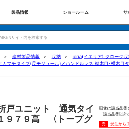
製品
情報
ショー
ルーム
サ
N
建材製品情報
収納
ieria(イエリア) クロー
／カマチタイプ(尺モジュール)／ハンドルレス 縦木目･横木目タ
折戸ユニット 通気タイ
画像は該当品番
（該当品番以外
１９７９高 〈トープグ
受注から