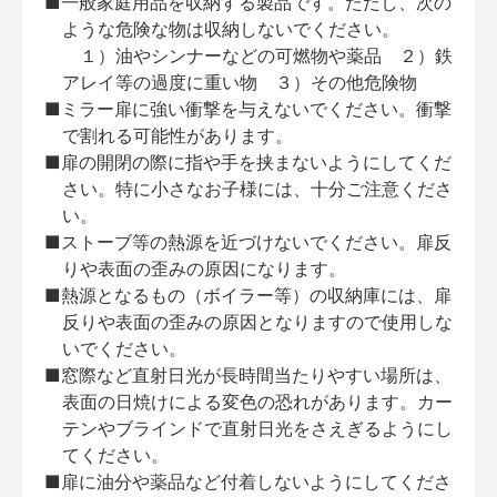
■一般家庭用品を収納する製品です。ただし、次の
ような危険な物は収納しないでください。
１）油やシンナーなどの可燃物や薬品 ２）鉄
アレイ等の過度に重い物 ３）その他危険物
■ミラー扉に強い衝撃を与えないでください。衝撃
で割れる可能性があります。
■扉の開閉の際に指や手を挟まないようにしてくだ
さい。特に小さなお子様には、十分ご注意くださ
い。
■ストーブ等の熱源を近づけないでください。扉反
りや表面の歪みの原因になります。
■熱源となるもの（ボイラー等）の収納庫には、扉
反りや表面の歪みの原因となりますので使用しな
いでください。
■窓際など直射日光が長時間当たりやすい場所は、
表面の日焼けによる変色の恐れがあります。カー
テンやブラインドで直射日光をさえぎるようにし
てください。
■扉に油分や薬品など付着しないようにしてくださ