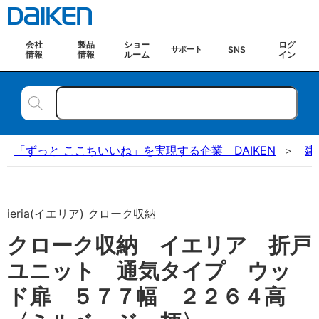
会社
製品
ショー
ログ
SNS
サポート
情報
情報
ルーム
イン
「ずっと ここちいいね」を実現する企業 DAIKEN
建
ieria(イエリア) クローク収納
クローク収納 イエリア 折戸
ユニット 通気タイプ ウッ
ド扉 ５７７幅 ２２６４高