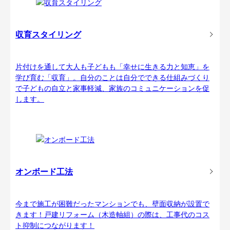
収育スタイリング
片付けを通して大人も子どもも「幸せに生きる力と知恵」を
学び育む「収育」。自分のことは自分でできる仕組みづくり
で子どもの自立と家事軽減、家族のコミュニケーションを促
します。
オンボード工法
今まで施工が困難だったマンションでも、壁面収納が設置で
きます！戸建リフォーム（木造軸組）の際は、工事代のコス
ト抑制につながります！