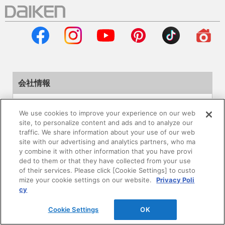
会社情報
企業情報
We use cookies to improve your experience on our web
site, to personalize content and ads and to analyze our
サステナビリティ
traffic. We share information about your use of our web
site with our advertising and analytics partners, who ma
y combine it with other information that you have provi
採用情報
ded to them or that they have collected from your use
of their services. Please click [Cookie Settings] to custo
ニュースリリース
mize your cookie settings on our website.
Privacy Poli
cy
Global
Cookie Settings
OK