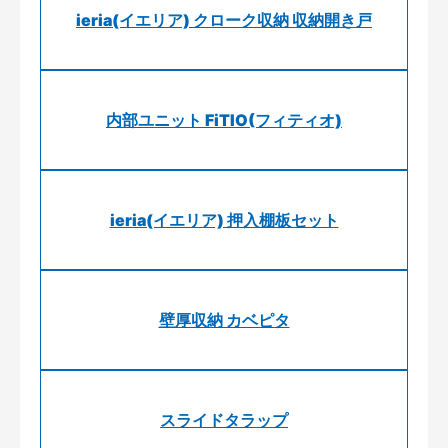
ieria(イエリア) クローク収納 収納開き戸
内部ユニット FiTIO(フィティオ)
ieria(イエリア) 押入棚板セット
壁厚収納 カベピタ
スライドタラップ