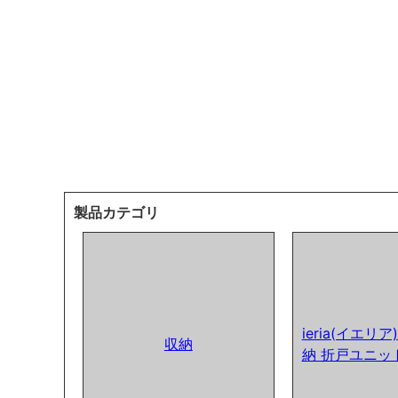
製品カテゴリ
ieria(イエリ
収納
納 折戸ユニッ