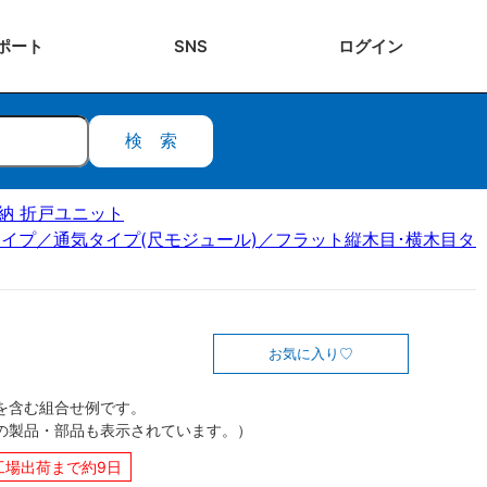
ポート
SNS
ログ
イン
検索
ク収納 折戸ユニット
イプ／通気タイプ(尺モジュール)／フラット縦木目･横木目タイ
お気に入り
を含む組合せ例です。
の製品・部品も表示されています。）
工場出荷まで約9日