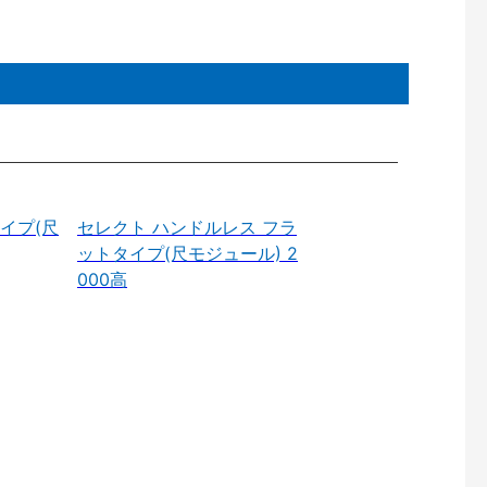
イプ(尺
セレクト ハンドルレス フラ
ットタイプ(尺モジュール) 2
000高