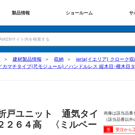
製品
情報
ショー
ルーム
サ
N
建材製品情報
収納
ieria(イエリア) クロー
／カマチタイプ(尺モジュール)／ハンドルレス 縦木目･横木目タ
折戸ユニット 通気タイ
画像は該当品番
（該当品番以外
２２６４高 〈ミルベー
受注から