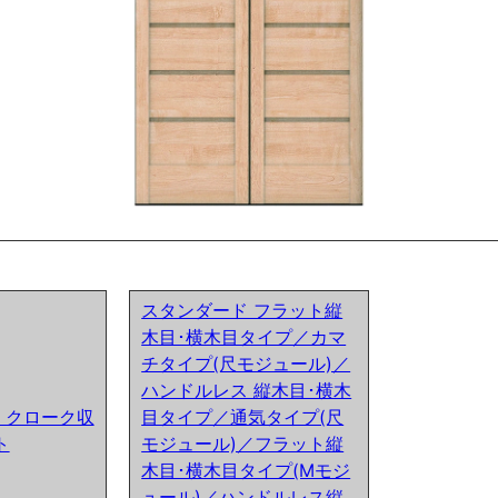
スタンダード フラット縦
木目･横木目タイプ／カマ
チタイプ(尺モジュール)／
ハンドルレス 縦木目･横木
ア) クローク収
目タイプ／通気タイプ(尺
ト
モジュール)／フラット縦
木目･横木目タイプ(Mモジ
ュール)／ハンドルレス縦