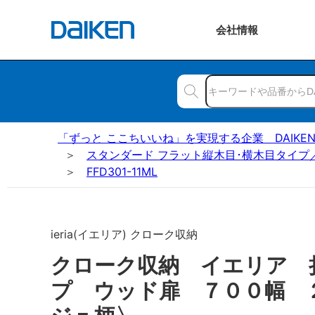
会社
情報
「ずっと ここちいいね」を実現する企業 DAIKE
スタンダード フラット縦木目･横木目タイプ
FFD301-11ML
ieria(イエリア) クローク収納
クローク収納 イエリア 
プ ウッド扉 ７００幅 