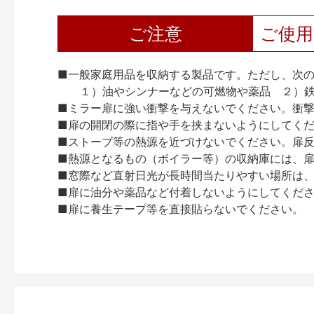
ご注意
ご使
■一般家庭用品を収納する製品です。ただし、次
１）油やシンナーなどの可燃物や薬品 ２）鉄
■ミラー扉に強い衝撃を与えないでください。衝
■扉の開閉の際に指や手を挟まないようにしてく
■ストーブ等の熱源を近づけないでください。扉
■熱源となるもの（ボイラー等）の収納庫には、
■窓際など直射日光が長時間当たりやすい場所は
■扉に油分や薬品など付着しないようにしてくだ
■扉に養生テープ等を直接貼らないでください。