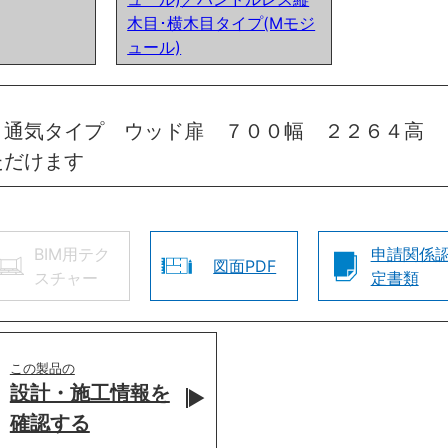
木目･横木目タイプ(Mモジ
ュール)
 通気タイプ ウッド扉 ７００幅 ２２６４高 
ただけます
BIM用テク
申請関係
図面PDF
スチャー
定書類
この製品の
設計・施工情報を
確認する