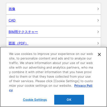
画像
CAD
BIM用テクスチャー
図面（PDF）
We use cookies to improve your experience on our web
申請関係認定書類
site, to personalize content and ads and to analyze our
traffic. We share information about your use of our web
施工・取扱説明書
site with our advertising and analytics partners, who ma
y combine it with other information that you have provi
ded to them or that they have collected from your use
動画
of their services. Please click [Cookie Settings] to custo
mize your cookie settings on our website.
Privacy Poli
シミュレーションツール
cy
24時間換気システム〈エアスマート〉
Cookie Settings
OK
簡易設計見積ソフト