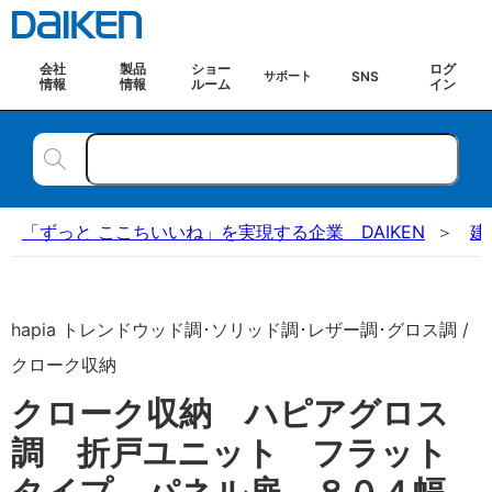
会社
製品
ショー
ログ
SNS
サポート
情報
情報
ルーム
イン
「ずっと ここちいいね」を実現する企業 DAIKEN
建
hapia トレンドウッド調･ソリッド調･レザー調･グロス調 /
クローク収納
クローク収納 ハピアグロス
調 折戸ユニット フラット