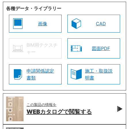
各種データ・ライブラリー
画像
CAD
BIM用テクスチ
図面PDF
ャー
申請関係認定
施工・取扱説
書類
明書
この製品の情報を
WEBカタログで
閲覧する