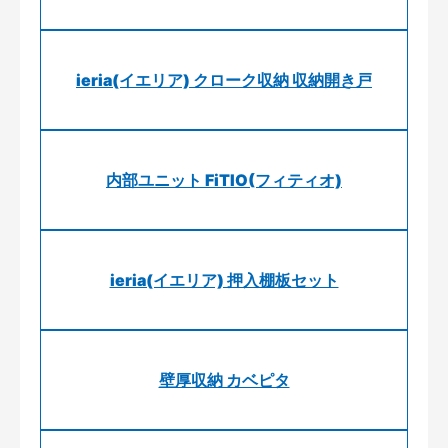
ieria(イエリア) クローク収納 収納開き戸
内部ユニット FiTIO(フィティオ)
ieria(イエリア) 押入棚板セット
壁厚収納 カベピタ