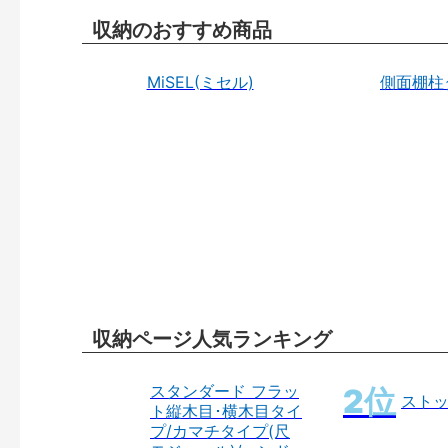
収納のおすすめ商品
MiSEL(ミセル)
側面棚柱
収納ページ人気ランキング
スタンダード フラッ
スト
ト縦木目･横木目タイ
プ/カマチタイプ(尺