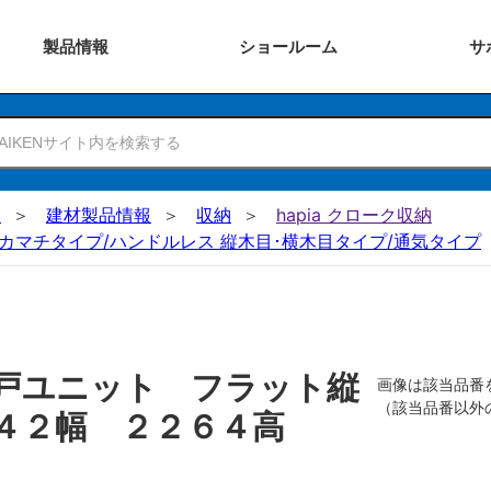
製品
情報
ショー
ルーム
サ
N
建材製品情報
収納
hapia クローク収納
カマチタイプ/ハンドルレス 縦木目･横木目タイプ/通気タイプ
戸ユニット フラット縦
画像は該当品番
（該当品番以外
６４２幅 ２２６４高