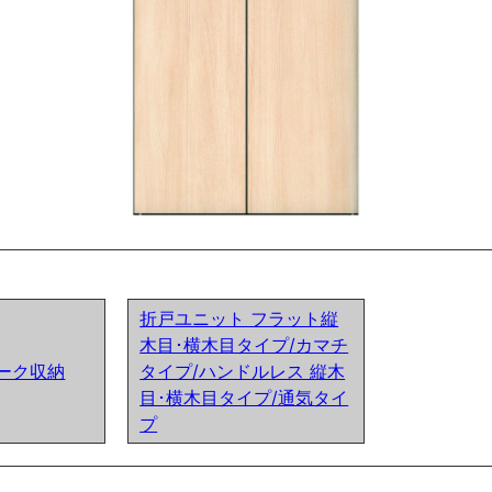
折戸ユニット フラット縦
木目･横木目タイプ/カマチ
クローク収納
タイプ/ハンドルレス 縦木
目･横木目タイプ/通気タイ
プ