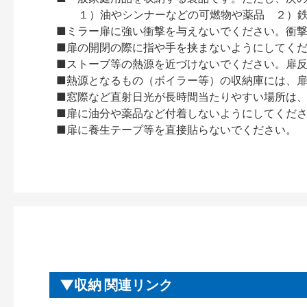
１）油やシンナーなどの可燃物や薬品 ２）鉄
■ミラー扉に強い衝撃を与えないでください。衝
■扉の開閉の際に指や手を挟まないようにしてく
■ストーブ等の熱源を近づけないでください。扉
■熱源となるもの（ボイラー等）の収納庫には、
■窓際など直射日光が長時間当たりやすい場所は
■扉に油分や薬品など付着しないようにしてくだ
■扉に養生テープ等を直接貼らないでください。
収納 関連リンク