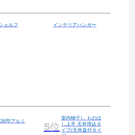
シェルフ
インテリアハンガー
室内物干し ものほ
36型アルミ
し上手 天井埋込タ
イプ/天井直付タイ