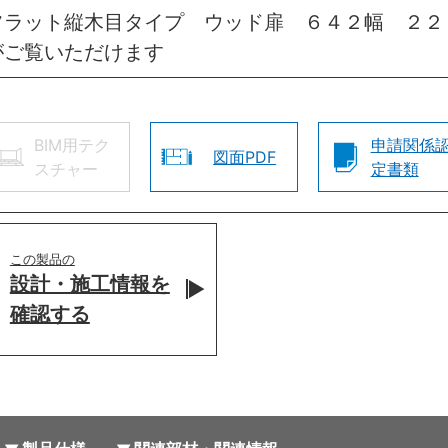
フラット縦木目タイプ ウッド扉 ６４２幅 ２２
がご覧いただけます
BIM用テク
申請関係
図面PDF
スチャー
定書類
この製品の
設計・施工情報を
確認する