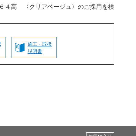
６４高 〈クリアベージュ〉のご採用を検
認
施工・取扱
説明書