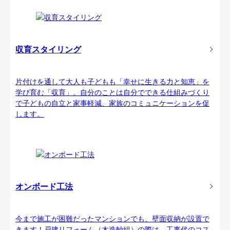
収育スタイリング
片付けを通して大人も子どもも「幸せに生きる力と知恵」を
学び育む「収育」。自分のことは自分でできる仕組みづくり
で子どもの自立と家事軽減、家族のコミュニケーションを促
します。
オンボード工法
今まで施工が困難だったマンションでも、壁面収納が設置で
きます！戸建リフォーム（木造軸組）の際は、工事代のコス