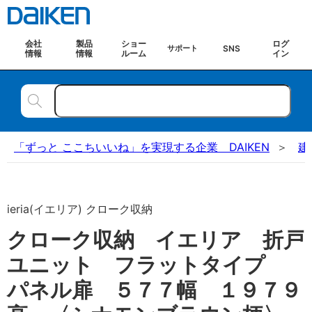
会社
製品
ショー
ログ
SNS
サポート
情報
情報
ルーム
イン
「ずっと ここちいいね」を実現する企業 DAIKEN
建
ieria(イエリア) クローク収納
クローク収納 イエリア 折戸
ユニット フラットタイプ
パネル扉 ５７７幅 １９７９