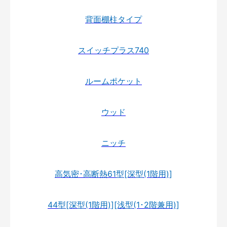
背面棚柱タイプ
スイッチプラス740
ルームポケット
ウッド
ニッチ
高気密･高断熱61型[深型(1階用)]
44型[深型(1階用)][浅型(1･2階兼用)]