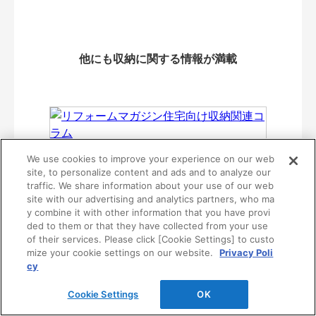
他にも収納に関する情報が満載
リフォームマガジン
We use cookies to improve your experience on our web
住宅向け収納関連コラム
site, to personalize content and ads and to analyze our
traffic. We share information about your use of our web
site with our advertising and analytics partners, who ma
y combine it with other information that you have provi
ded to them or that they have collected from your use
of their services. Please click [Cookie Settings] to custo
mize your cookie settings on our website.
Privacy Poli
cy
Cookie Settings
OK