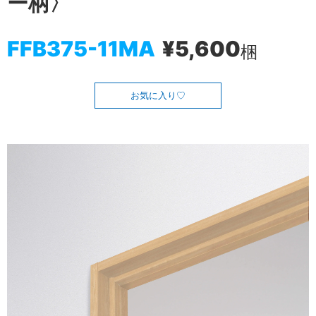
ー柄〉
FFB375-11MA
¥5,600
梱
お気に入り