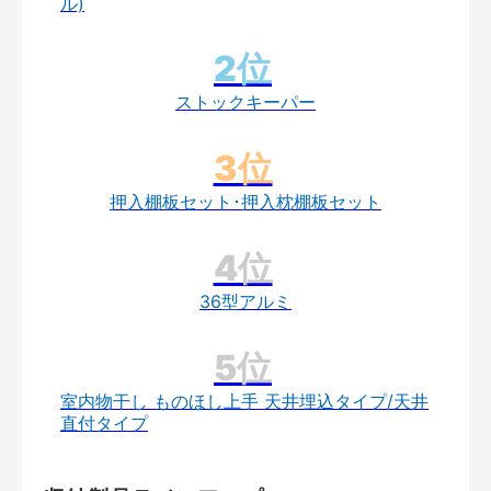
ル)
ストックキーパー
押入棚板セット･押入枕棚板セット
36型アルミ
室内物干し ものほし上手 天井埋込タイプ/天井
直付タイプ