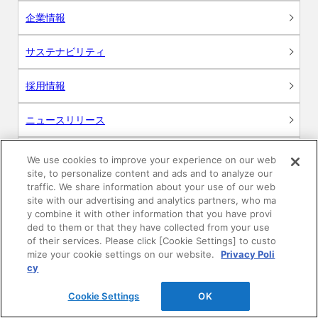
企業情報
サステナビリティ
採用情報
ニュースリリース
Global
We use cookies to improve your experience on our web
site, to personalize content and ads and to analyze our
traffic. We share information about your use of our web
site with our advertising and analytics partners, who ma
y combine it with other information that you have provi
製品情報
ded to them or that they have collected from your use
of their services. Please click [Cookie Settings] to custo
素材情報
mize your cookie settings on our website.
Privacy Poli
cy
建材製品情報 総合TOP
Cookie Settings
OK