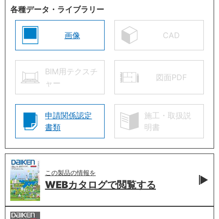
各種データ・ライブラリー
画像
CAD
BIM用テクスチ
図面PDF
ャー
申請関係認定
施工・取扱説
書類
明書
この製品の情報を
WEBカタログで
閲覧する