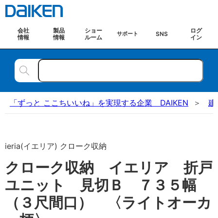
会社
製品
ショー
ログ
SNS
サポート
情報
情報
ルーム
イン
「ずっと ここちいいね」を実現する企業 DAIKEN
建
ieria(イエリア) クローク収納
クローク収納 イエリア 折戸
ユニット 見切Ｂ ７３５幅
（３尺間口） 〈ライトオーカ