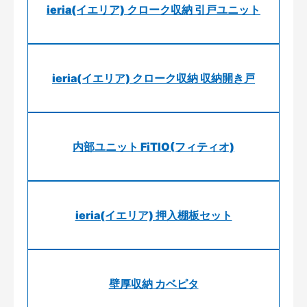
ieria(イエリア) クローク収納 引戸ユニット
ieria(イエリア) クローク収納 収納開き戸
内部ユニット FiTIO(フィティオ)
ieria(イエリア) 押入棚板セット
壁厚収納 カベピタ