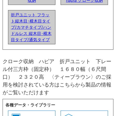
収納
hapia クローク収納
折戸ユニット フラッ
ト縦木目･横木目タイ
プ/カマチタイプ/ハン
ドルレス 縦木目･横木
目タイプ/通気タイプ
クローク収納 ハピア 折戸ユニット 下レー
ル付三方枠（固定枠） １６８０幅（６尺間
口） ２３２０高 〈ティーブラウン〉のご採
用を検討されている方はこちらから製品の情報
がご覧いただけます
各種データ・ライブラリー