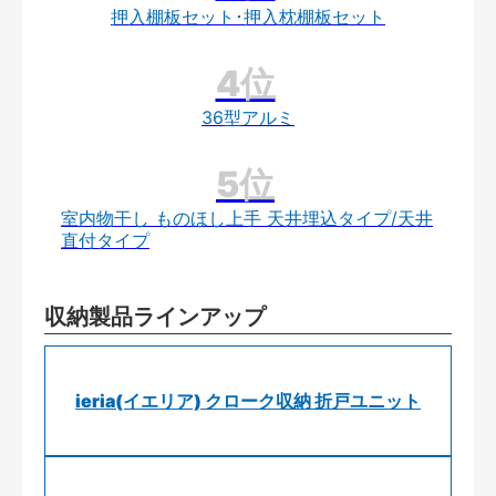
押入棚板セット･押入枕棚板セット
36型アルミ
室内物干し ものほし上手 天井埋込タイプ/天井
直付タイプ
収納製品ラインアップ
ieria(イエリア) クローク収納 折戸ユニット