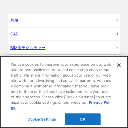
画像
CAD
BIM用テクスチャー
図面（PDF）
We use cookies to improve your experience on our web
site, to personalize content and ads and to analyze our
申請関係認定書類
traffic. We share information about your use of our web
site with our advertising and analytics partners, who ma
y combine it with other information that you have provi
施工・取扱説明書
ded to them or that they have collected from your use
of their services. Please click [Cookie Settings] to custo
動画
mize your cookie settings on our website.
Privacy Poli
cy
シミュレーションツール
Cookie Settings
OK
24時間換気システム〈エアスマート〉