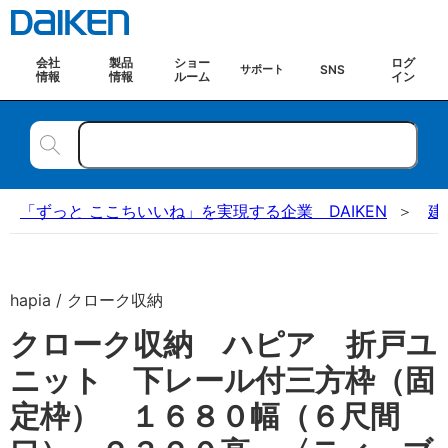
会社
製品
ショー
ログ
SNS
サポート
情報
情報
ルーム
イン
「ずっと ここちいいね」を実現する企業 DAIKEN
建
hapia / クローク収納
クローク収納 ハピア 折戸ユ
ニット 下レール付三方枠（固
定枠） １６８０幅（６尺間