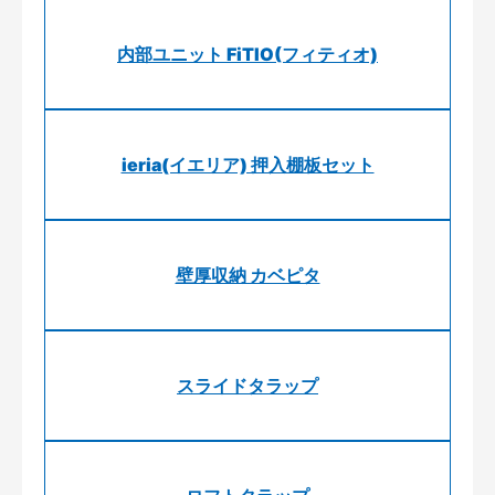
内部ユニット FiTIO(フィティオ)
ieria(イエリア) 押入棚板セット
壁厚収納 カベピタ
スライドタラップ