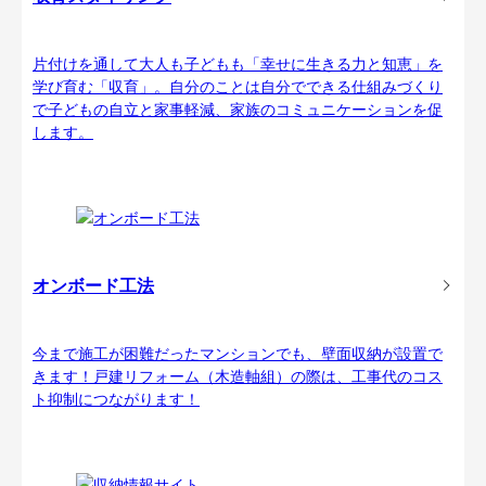
片付けを通して大人も子どもも「幸せに生きる力と知恵」を
学び育む「収育」。自分のことは自分でできる仕組みづくり
で子どもの自立と家事軽減、家族のコミュニケーションを促
します。
オンボード工法
今まで施工が困難だったマンションでも、壁面収納が設置で
きます！戸建リフォーム（木造軸組）の際は、工事代のコス
ト抑制につながります！