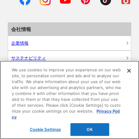
会社情報
企業情報
サステナビリティ
We use cookies to improve your experience on our web
採用情報
site, to personalize content and ads and to analyze our
traffic. We share information about your use of our web
site with our advertising and analytics partners, who ma
ニュースリリース
y combine it with other information that you have provi
ded to them or that they have collected from your use
Global
of their services. Please click [Cookie Settings] to custo
mize your cookie settings on our website.
Privacy Poli
cy
Cookie Settings
OK
製品情報