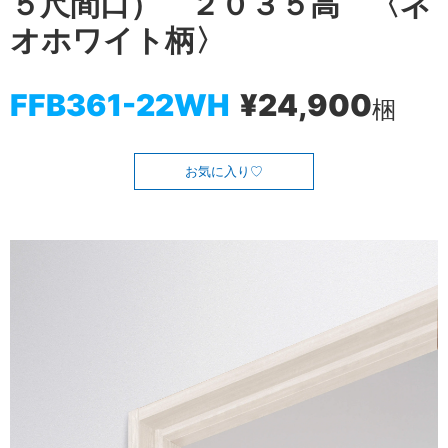
５尺間口） ２０３５高 〈ネ
オホワイト柄〉
FFB361-22WH
¥24,900
梱
お気に入り