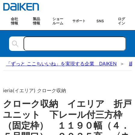
会社
製品
ショー
ログ
SNS
サポート
情報
情報
ルーム
イン
「ずっと ここちいいね」を実現する企業 DAIKEN
建
ieria(イエリア) クローク収納
クローク収納 イエリア 折戸
ユニット 下レール付三方枠
（固定枠） １１９０幅（４．