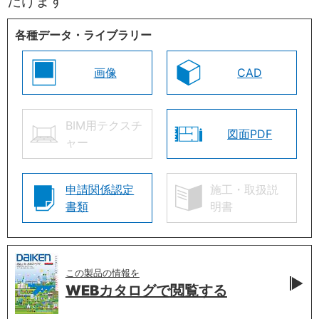
だけます
各種データ・ライブラリー
画像
CAD
BIM用テクスチ
図面PDF
ャー
申請関係認定
施工・取扱説
書類
明書
この製品の情報を
WEBカタログで
閲覧する