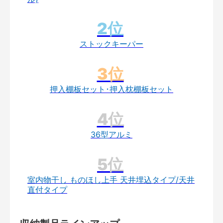
ストックキーパー
押入棚板セット･押入枕棚板セット
36型アルミ
室内物干し ものほし上手 天井埋込タイプ/天井
直付タイプ