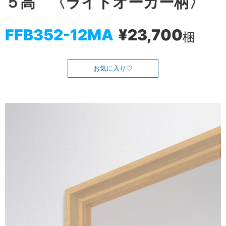
５高 〈ライトオーカー柄〉
FFB352-12MA
¥23,700
梱
お気に入り