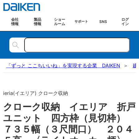
会社
製品
ショー
ログ
SNS
サポート
情報
情報
ルーム
イン
「ずっと ここちいいね」を実現する企業 DAIKEN
建
ieria(イエリア) クローク収納
クローク収納 イエリア 折戸
ユニット 四方枠（見切枠）
７３５幅（３尺間口） ２０４