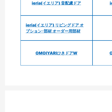
ieria(イエリア) 音配慮ドア
ieria(イエリア) リビングドア オ
プション･部材 オーダー用部材
OMOIYARIひきドアW