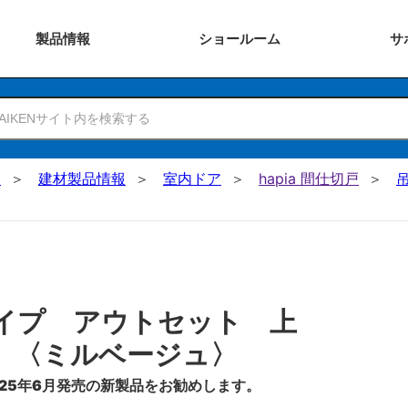
製品
情報
ショー
ルーム
サ
N
建材製品情報
室内ドア
hapia 間仕切戸
イプ アウトセット 上
 〈ミルベージュ〉
25年6月発売の新製品をお勧めします。