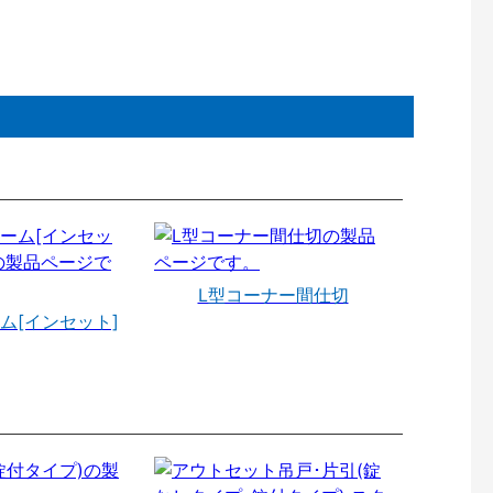
L型コーナー間仕切
ム[インセット]