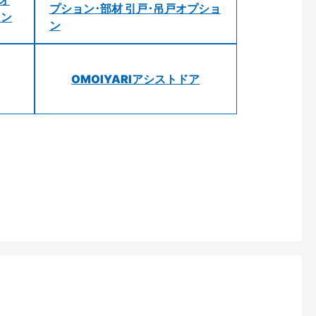
 オ
プション･部材 引戸･吊戸オプショ
ョン
ン
OMOIYARIアシストドア