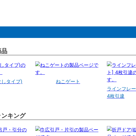
商品
なしタイプ)
ねこゲート
ラインフレー
4枚引違
ランキング