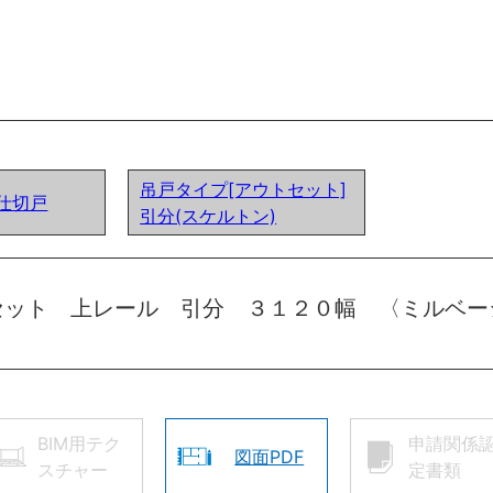
吊戸タイプ[アウトセット]
間仕切戸
引分(スケルトン)
セット 上レール 引分 ３１２０幅 〈ミルベー
BIM用テク
申請関係
図面PDF
スチャー
定書類