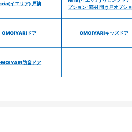
ieria(イエリア) リビングドア
ieria(イエリア) 戸襖
プション･部材 開き戸オプシ
OMOIYARIドア
OMOIYARIキッズドア
OMOIYARI防音ドア