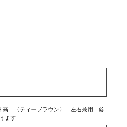
８高 〈ティーブラウン〉 左右兼用 錠
けます