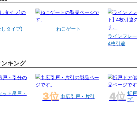
なしタイプ)
ねこゲート
ラインフレー
4枚引違
ランキング
セット吊戸・
折戸
巾広引戸・片引
プ)