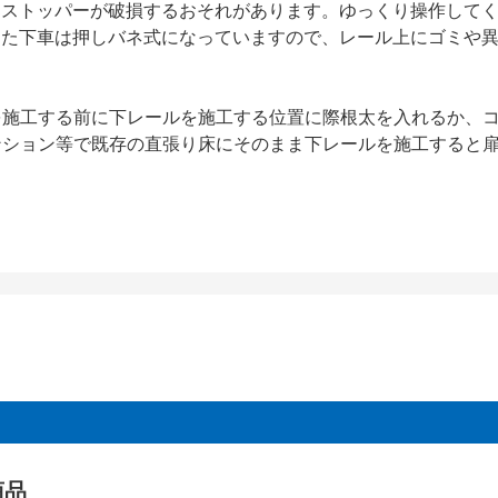
部ストッパーが破損するおそれがあります。ゆっくり操作して
また下車は押しバネ式になっていますので、レール上にゴミや
を施工する前に下レールを施工する位置に際根太を入れるか、
ンション等で既存の直張り床にそのまま下レールを施工すると
商品