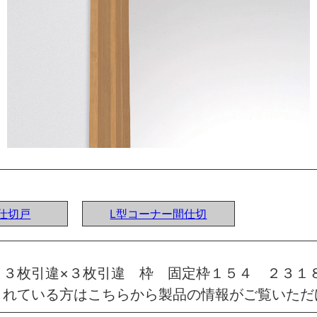
間仕切戸
L型コーナー間仕切
 ３枚引違×３枚引違 枠 固定枠１５４ ２３１
されている方はこちらから製品の情報がご覧いただ