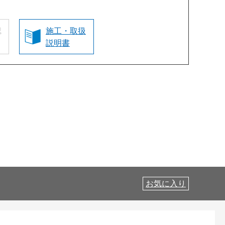
認
施工・取扱
説明書
お気に入り