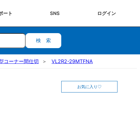
ポート
SNS
ログ
イン
検索
L型コーナー間仕切
VL2R2-29MTFNA
お気に入り