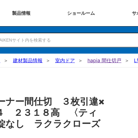
製品
情報
ショー
ルーム
サ
N
建材製品情報
室内ドア
hapia 間仕切戸
ーナー間仕切 ３枚引違×
４ ２３１８高 〈ティ
錠なし ラクラクローズ