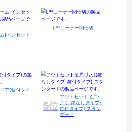
L型コーナー間仕切
ム[インセット]
ドア(錠付タイ
アウトセット吊戸･
片引(錠なしタイプ･
錠付タイプ) スタン
ダード