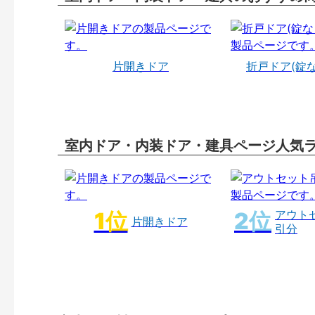
片開きドア
折戸ドア(錠
室内ドア・内装ドア・建具ページ人気
アウト
片開きドア
引分