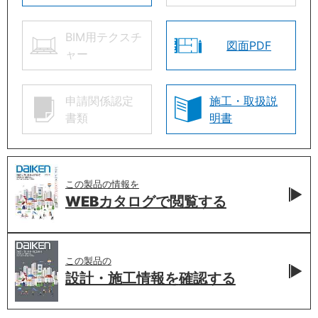
BIM用テクスチ
図面PDF
ャー
申請関係認定
施工・取扱説
書類
明書
この製品の情報を
WEBカタログで
閲覧する
この製品の
設計・施工情報を
確認する