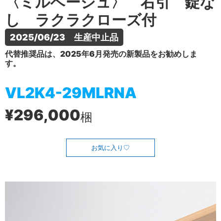
〈ミルベージュ〉 右引 錠な
し ラクラクローズ付
2025/06/23　生産中止品
代替推奨品は、2025年6月発売の新製品をお勧めしま
す。
VL2K4-29MLRNA
¥296,000
梱
お気に入り