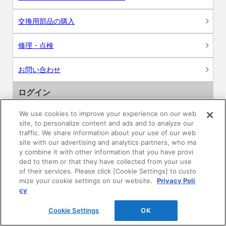
交換用部品の購入
修理・点検
お問い合わせ
ログイン
We use cookies to improve your experience on our web
建築・設計関係者様向けサイト
site, to personalize content and ads and to analyze our
traffic. We share information about your use of our web
ユーザー登録サービス
site with our advertising and analytics partners, who ma
y combine it with other information that you have provi
ded to them or that they have collected from your use
WEB見積システム
of their services. Please click [Cookie Settings] to custo
mize your cookie settings on our website.
Privacy Poli
収納プランニングソフト
cy
Cookie Settings
OK