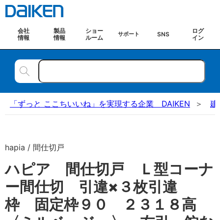
会社
製品
ショー
ログ
SNS
サポート
情報
情報
ルーム
イン
「ずっと ここちいいね」を実現する企業 DAIKEN
建
hapia / 間仕切戸
ハピア 間仕切戸 Ｌ型コーナ
ー間仕切 引違×３枚引違
枠 固定枠９０ ２３１８高