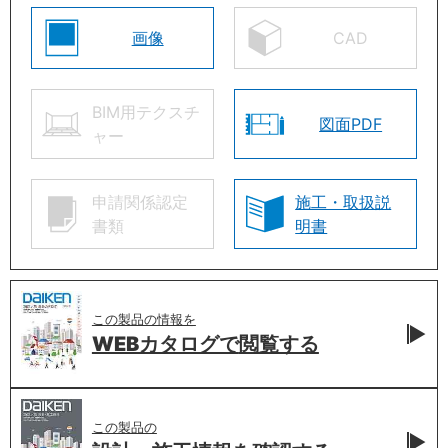
画像
CAD
BIM用テクスチ
図面PDF
ャー
申請関係認定
施工・取扱説
書類
明書
この製品の情報を
WEBカタログで
閲覧する
この製品の