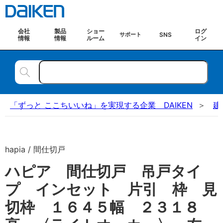
会社
製品
ショー
ログ
SNS
サポート
情報
情報
ルーム
イン
「ずっと ここちいいね」を実現する企業 DAIKEN
建
hapia / 間仕切戸
ハピア 間仕切戸 吊戸タイ
プ インセット 片引 枠 見
切枠 １６４５幅 ２３１８