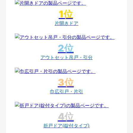
片開きドア
アウトセット吊戸・引分
巾広引戸・片引
折戸ドア(錠付タイプ)