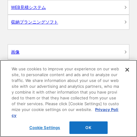
WEB見積システム
収納プランニングソフト
画像
CAD
We use cookies to improve your experience on our web
site, to personalize content and ads and to analyze our
traffic. We share information about your use of our web
BIM用テクスチャー
site with our advertising and analytics partners, who ma
y combine it with other information that you have provi
図面（PDF）
ded to them or that they have collected from your use
of their services. Please click [Cookie Settings] to custo
mize your cookie settings on our website.
Privacy Poli
申請関係認定書類
cy
施工・取扱説明書
Cookie Settings
OK