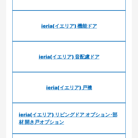
ieria(イエリア) 機能ドア
ieria(イエリア) 音配慮ドア
ieria(イエリア) 戸襖
ieria(イエリア) リビングドア オプション･部
材 開き戸オプション