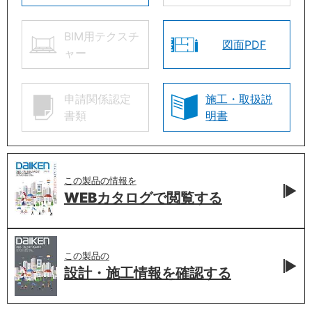
BIM用テクスチ
図面PDF
ャー
申請関係認定
施工・取扱説
書類
明書
この製品の情報を
WEBカタログで
閲覧する
この製品の
設計・施工情報を
確認する