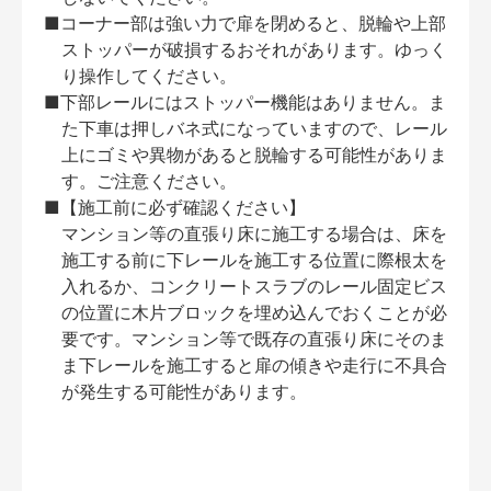
■コーナー部は強い力で扉を閉めると、脱輪や上部
ストッパーが破損するおそれがあります。ゆっく
り操作してください。
■下部レールにはストッパー機能はありません。ま
た下車は押しバネ式になっていますので、レール
上にゴミや異物があると脱輪する可能性がありま
す。ご注意ください。
■【施工前に必ず確認ください】
マンション等の直張り床に施工する場合は、床を
施工する前に下レールを施工する位置に際根太を
入れるか、コンクリートスラブのレール固定ビス
の位置に木片ブロックを埋め込んでおくことが必
要です。マンション等で既存の直張り床にそのま
ま下レールを施工すると扉の傾きや走行に不具合
が発生する可能性があります。