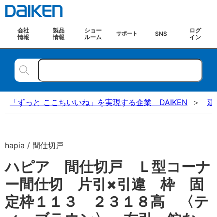
会社
製品
ショー
ログ
SNS
サポート
情報
情報
ルーム
イン
「ずっと ここちいいね」を実現する企業 DAIKEN
建
hapia / 間仕切戸
ハピア 間仕切戸 Ｌ型コーナ
ー間仕切 片引×引違 枠 固
定枠１１３ ２３１８高 〈テ