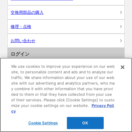
交換用部品の購入
修理・点検
お問い合わせ
ログイン
We use cookies to improve your experience on our web
建築・設計関係者様向けサイト
site, to personalize content and ads and to analyze our
traffic. We share information about your use of our web
ユーザー登録サービス
site with our advertising and analytics partners, who ma
y combine it with other information that you have provi
ded to them or that they have collected from your use
WEB見積システム
of their services. Please click [Cookie Settings] to custo
mize your cookie settings on our website.
Privacy Poli
収納プランニングソフト
cy
Cookie Settings
OK