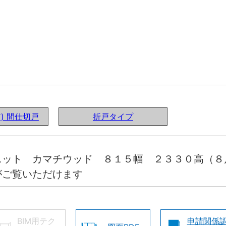
ア) 間仕切戸
折戸タイプ
ニット カマチウッド ８１５幅 ２３３０高（８
がご覧いただけます
BIM用テク
申請関係