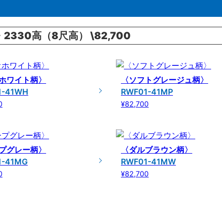
30高（8尺高） \82,700
ホワイト柄〉
〈ソフトグレージュ柄〉
1-41WH
RWF01-41MP
0
¥82,700
プグレー柄〉
〈ダルブラウン柄〉
1-41MG
RWF01-41MW
0
¥82,700