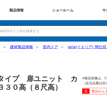
製品
情報
ショー
ルーム
サ
N
建材製品情報
室内ドア
ieria(イエリア) 間仕
タイプ 扉ユニット カ
※製品画像は、
（該当品番以外
２３３０高（８尺高）
受注から