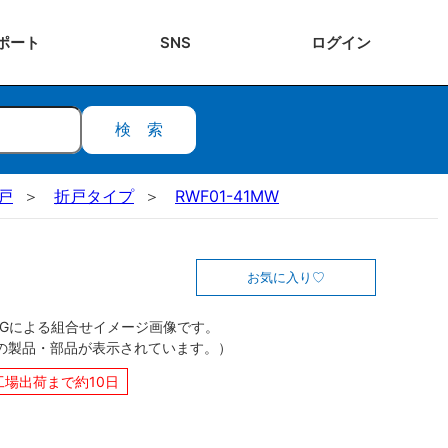
ポート
SNS
ログ
イン
検索
切戸
折戸タイプ
RWF01-41MW
お気に入り
CGによる組合せイメージ画像です。
の製品・部品が表示されています。）
工場出荷まで約10日