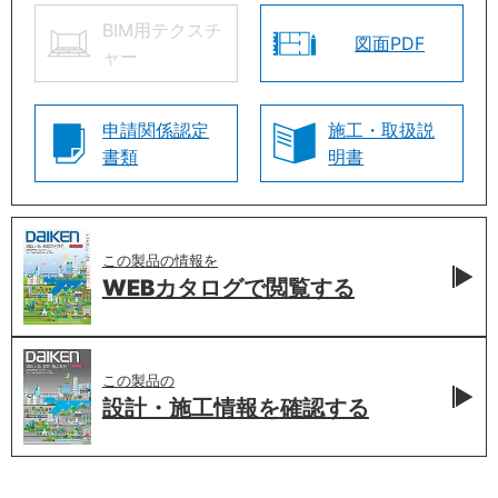
BIM用テクスチ
図面PDF
ャー
申請関係認定
施工・取扱説
書類
明書
この製品の情報を
WEBカタログで
閲覧する
この製品の
設計・施工情報を
確認する