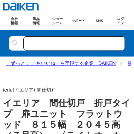
会社
製品
ショー
ログ
SNS
サポート
情報
情報
ルーム
イン
「ずっと ここちいいね」を実現する企業 DAIKEN
建
ieria(イエリア) 間仕切戸
イエリア 間仕切戸 折戸タイ
プ 扉ユニット フラットウ
ッド ８１５幅 ２０４５高