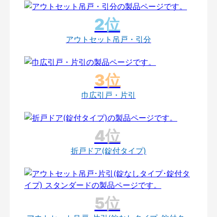
アウトセット吊戸・引分
巾広引戸・片引
折戸ドア(錠付タイプ)