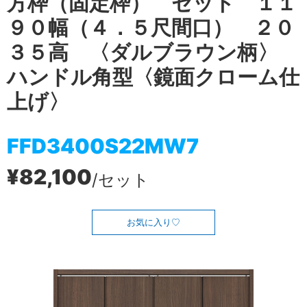
方枠（固定枠） セット １１
９０幅（４．５尺間口） ２０
３５高 〈ダルブラウン柄〉
ハンドル角型〈鏡面クローム仕
上げ〉
FFD3400S22MW7
¥82,100
/セット
お気に入り