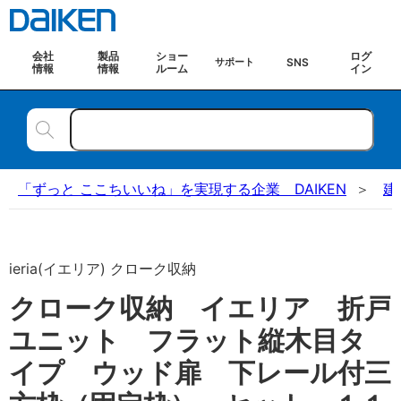
会社
製品
ショー
ログ
SNS
サポート
情報
情報
ルーム
イン
「ずっと ここちいいね」を実現する企業 DAIKEN
建
ieria(イエリア) クローク収納
クローク収納 イエリア 折戸
ユニット フラット縦木目タ
イプ ウッド扉 下レール付三