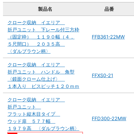
製品名
品番
クローク収納 イエリア
折戸ユニット 下レール付三方枠
（固定枠） １１９０幅（４．
FFB361-22MW
５尺間口） ２０３５高
〈ダルブラウン柄〉
クローク収納 イエリア
折戸ユニット ハンドル 角型
FFXS0-21
〈鏡面クローム仕上げ〉
１本入り ビスピッチ１２０ｍｍ
クローク収納 イエリア
折戸ユニット
フラット縦木目タイプ
FFD300-22MW
ウッド扉 ５７７幅
１９７９高 〈ダルブラウン柄〉